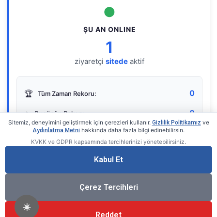
●
ŞU AN ONLINE
1
ziyaretçi
sitede
aktif
0
🏆
Tüm Zaman Rekoru:
0
⭐
Bugünün Rekoru:
Sitemiz, deneyimini geliştirmek için çerezleri kullanır.
ve
Gizlilik Politikamız
hakkında daha fazla bilgi edinebilirsin.
Aydınlatma Metni
KVKK ve GDPR kapsamında tercihlerinizi yönetebilirsiniz.
Live Online Counter
• by KerimUsta
Gerçek zamanlı sayaç
Kabul Et
Çerez Tercihleri
☀️
Reddet