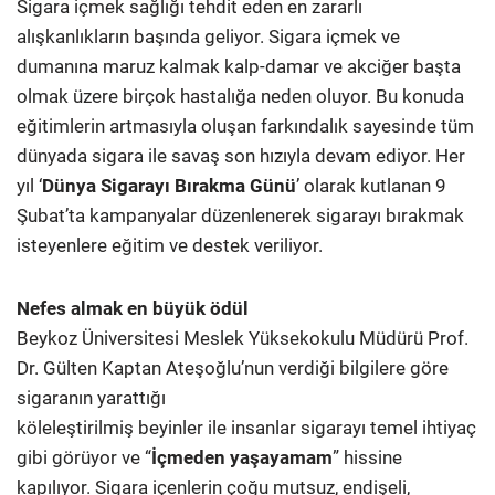
Sigara içmek sağlığı tehdit eden en zararlı
alışkanlıkların başında geliyor. Sigara içmek ve
dumanına maruz kalmak kalp-damar ve akciğer başta
olmak üzere birçok hastalığa neden oluyor. Bu konuda
eğitimlerin artmasıyla oluşan farkındalık sayesinde tüm
dünyada sigara ile savaş son hızıyla devam ediyor. Her
yıl ‘
Dünya Sigarayı Bırakma Günü
’ olarak kutlanan 9
Şubat’ta kampanyalar düzenlenerek sigarayı bırakmak
isteyenlere eğitim ve destek veriliyor.
Nefes almak en büyük ödül
Beykoz Üniversitesi Meslek Yüksekokulu Müdürü Prof.
Dr. Gülten Kaptan Ateşoğlu’nun verdiği bilgilere göre
sigaranın yarattığı
köleleştirilmiş beyinler ile insanlar sigarayı temel ihtiyaç
gibi görüyor ve “
İçmeden yaşayamam
” hissine
kapılıyor. Sigara içenlerin çoğu mutsuz, endişeli,