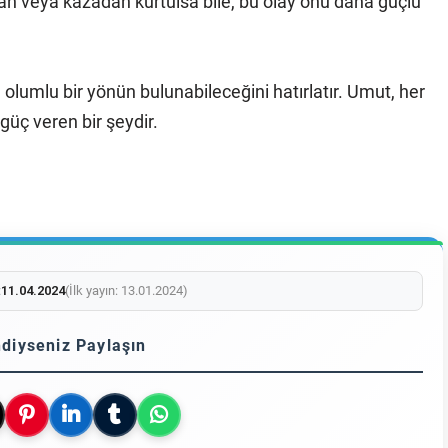
ıktan veya kazadan kurtulsa bile, bu olay onu daha güçlü
olumlu bir yönün bulunabileceğini hatırlatır. Umut, her
güç veren bir şeydir.
:
11.04.2024
(İlk yayın: 13.01.2024)
diyseniz Paylaşın