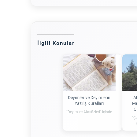
İlgili Konular
Deyimler ve Deyimlerin
A
Yazılış Kuralları
Me
C
"Deyim ve Atasözleri" içinde
"Çe