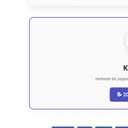
K
Herkesin bir yaşam
📝 2