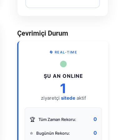
Çevrimiçi Durum
🔄 REAL-TIME
●
ŞU AN ONLINE
1
ziyaretçi
sitede
aktif
0
🏆
Tüm Zaman Rekoru:
0
⭐
Bugünün Rekoru: