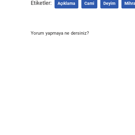
Etiketler:
Açıklama
Cami
Deyim
Mihr
Yorum yapmaya ne dersiniz?