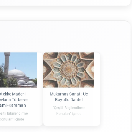
ktekke Mader-i
Mukarnas Sanatı: Üç
vlana Türbe ve
Boyutlu Dantel
amii-Karaman
"Çeşitli Bilgilendirme
şitli Bilgilendirme
Konuları" içinde
Konuları" içinde