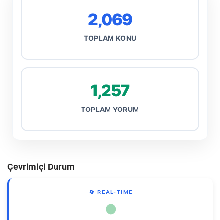
2,069
TOPLAM KONU
1,257
TOPLAM YORUM
Çevrimiçi Durum
🔄 REAL-TIME
●