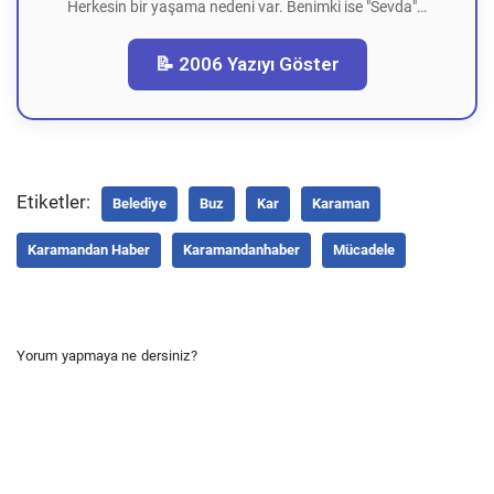
Herkesin bir yaşama nedeni var. Benimki ise "Sevda"…
📝 2006 Yazıyı Göster
Etiketler:
Belediye
Buz
Kar
Karaman
Karamandan Haber
Karamandanhaber
Mücadele
Yorum yapmaya ne dersiniz?