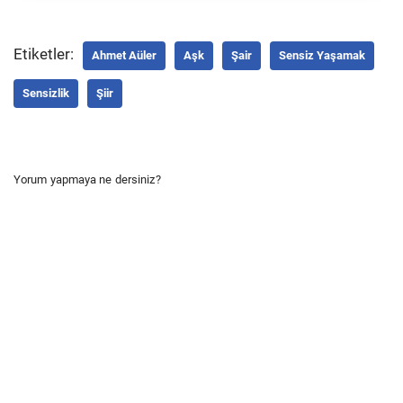
Etiketler:
Ahmet Aüler
Aşk
Şair
Sensiz Yaşamak
Sensizlik
Şiir
Yorum yapmaya ne dersiniz?