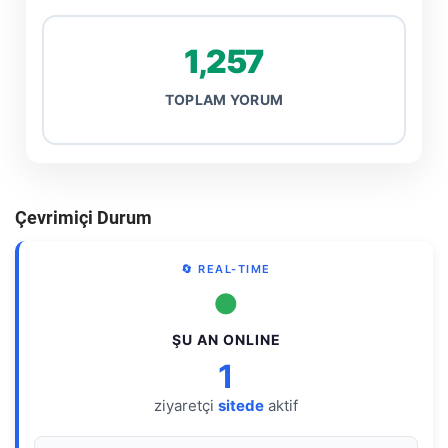
1,257
TOPLAM YORUM
Çevrimiçi Durum
🔄 REAL-TIME
●
ŞU AN ONLINE
1
ziyaretçi
sitede
aktif