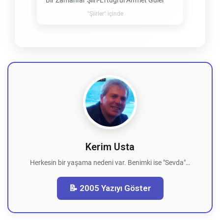
Bir Zamanlar Şiiri-Ertuğrul Ahmet Güler
"Şiirler" içinde
Kerim Usta
Herkesin bir yaşama nedeni var. Benimki ise "Sevda"…
📝 2005 Yazıyı Göster