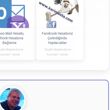
oo Mail Hesabı,
Facebook Hesabınız
tlook Hesabına
Çalındığında
Bağlama
Yapılacaklar
şitli Bilgilendirme
"Çeşitli Bilgilendirme
Konuları" içinde
Konuları" içinde