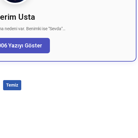
erim Usta
a nedeni var. Benimki ise "Sevda"…
006 Yazıyı Göster
Temiz