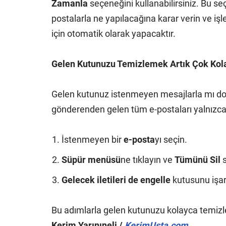
Zamanla
seçeneğini kullanabilirsiniz. Bu se
postalarla ne yapılacağına karar verin ve işl
için otomatik olarak yapacaktır.
Gelen Kutunuzu Temizlemek Artık Çok Kol
Gelen kutunuz istenmeyen mesajlarla mı dolu
gönderenden gelen tüm e-postaları yalnızca 
İstenmeyen bir
e-posta
yı seçin.
Süpür menüsü
ne tıklayın ve
Tümünü Sil
s
Gelecek iletileri de engelle
kutusunu işar
Bu adımlarla gelen kutunuzu kolayca temizleye
Kerim Yarınıneli /
KerimUsta.com