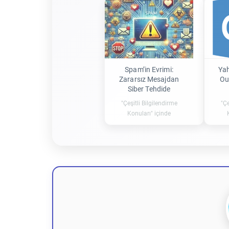
Spam’in Evrimi:
Yah
Zararsız Mesajdan
Ou
Siber Tehdide
"Çeşitli Bilgilendirme
"Çe
Konuları" içinde