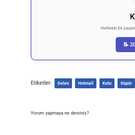
K
Herkesin bir yaşam
📝 2
Etiketler:
Gelen
Hotmail
Kutu
Süpür
Yorum yapmaya ne dersiniz?