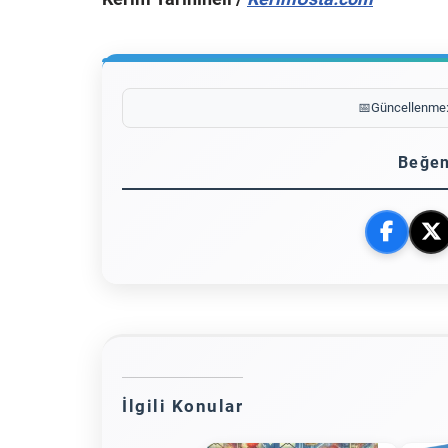
📅
Güncellenme
Beğen
İlgili Konular