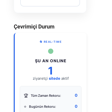
Çevrimiçi Durum
🔄 REAL-TIME
●
ŞU AN ONLINE
1
ziyaretçi
sitede
aktif
0
🏆
Tüm Zaman Rekoru:
0
⭐
Bugünün Rekoru: