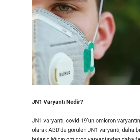
JN1 Varyantı Nedir?
JN1 varyantı, covid-19’un omicron varyantını
olarak ABD’de görülen JN1 varyantı, daha bu
bulaşıcılığının omicron varyantından daha f