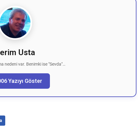
erim Usta
a nedeni var. Benimki ise "Sevda"…
006 Yazıyı Göster
a