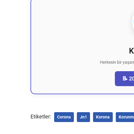
K
Herkesin bir yaşam
📝 2
Etiketler:
Corona
Jn1
Korona
Korunm