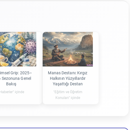
imsel Grip: 2025–
Manas Destanı: Kırgız
 Sezonuna Genel
Halkının Yüzyıllardır
Bakış
Yaşattığı Destan
Haberler" içinde
"Eğitim ve Öğretim
Konuları" içinde