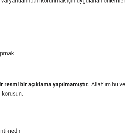
d varyantlarından korunmak için uygulanan önlemler
yapmak
r resmi bir açıklama yapılmamıştır.
Allah’ım bu ve
ı korusun.
nti-nedir