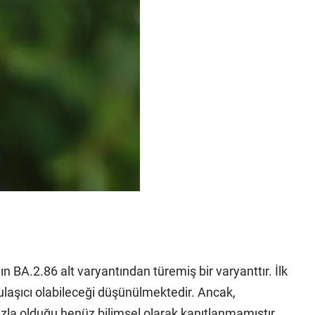
n BA.2.86 alt varyantından türemiş bir varyanttır. İlk
laşıcı olabileceği düşünülmektedir. Ancak,
azla olduğu henüz bilimsel olarak kanıtlanmamıştır.