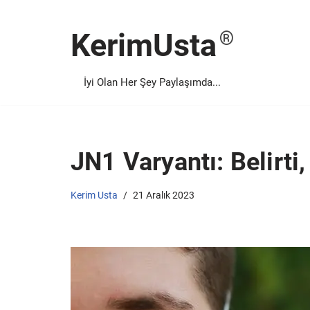
KerimUsta
İçeriğe
geç
İyi Olan Her Şey Paylaşımda...
JN1 Varyantı: Belirti
Kerim Usta
21 Aralık 2023