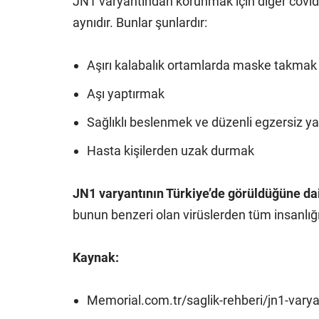
JN1 varyantından korunmak için diğer covi
aynıdır. Bunlar şunlardır:
Aşırı kalabalık ortamlarda maske takmak
Aşı yaptırmak
Sağlıklı beslenmek ve düzenli egzersiz 
Hasta kişilerden uzak durmak
JN1 varyantının Türkiye’de görüldüğüne dai
bunun benzeri olan virüslerden tüm insanlığ
Kaynak:
Memorial.com.tr/saglik-rehberi/jn1-varya