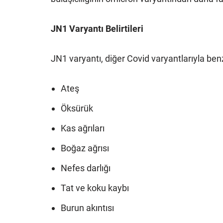
JN1 Varyantı Belirtileri
JN1 varyantı, diğer Covid varyantlarıyla benzer
Ateş
Öksürük
Kas ağrıları
Boğaz ağrısı
Nefes darlığı
Tat ve koku kaybı
Burun akıntısı