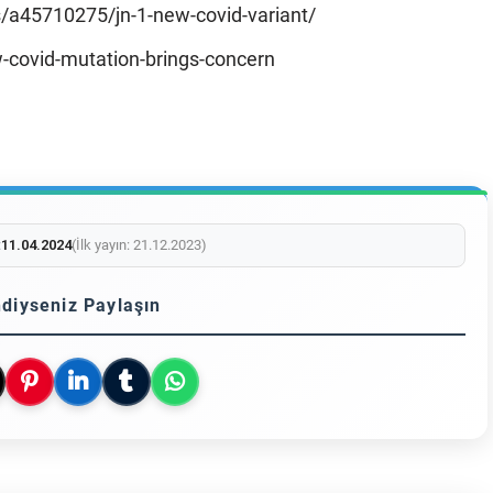
s/a45710275/jn-1-new-covid-variant/
ovid-mutation-brings-concern
:
11.04.2024
(İlk yayın: 21.12.2023)
diyseniz Paylaşın