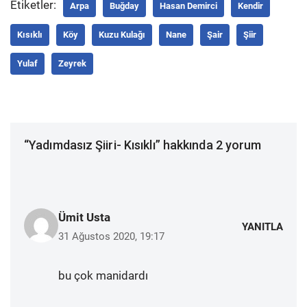
Etiketler:
Arpa
Buğday
Hasan Demirci
Kendir
Kısıklı
Köy
Kuzu Kulağı
Nane
Şair
Şiir
Yulaf
Zeyrek
“Yadımdasız Şiiri- Kısıklı” hakkında 2 yorum
Ümit Usta
YANITLA
31 Ağustos 2020, 19:17
bu çok manidardı