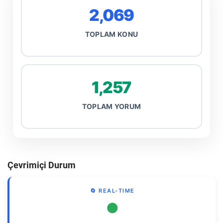
2,069
TOPLAM KONU
1,257
TOPLAM YORUM
Çevrimiçi Durum
🔄 REAL-TIME
●