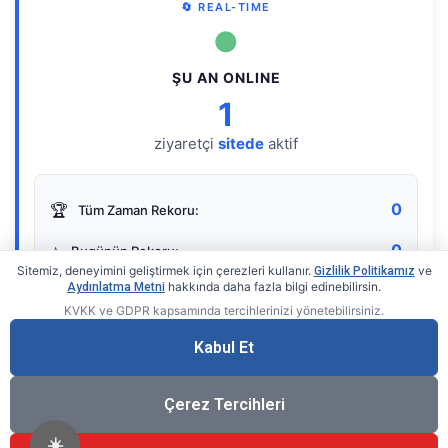
🔄 REAL-TIME
●
ŞU AN ONLINE
1
ziyaretçi
sitede
aktif
0
🏆
Tüm Zaman Rekoru:
0
⭐
Bugünün Rekoru:
Sitemiz, deneyimini geliştirmek için çerezleri kullanır.
ve
Gizlilik Politikamız
hakkında daha fazla bilgi edinebilirsin.
Aydınlatma Metni
KVKK ve GDPR kapsamında tercihlerinizi yönetebilirsiniz.
Live Online Counter
• by KerimUsta
Gerçek zamanlı sayaç
Kabul Et
Çerez Tercihleri
☀️