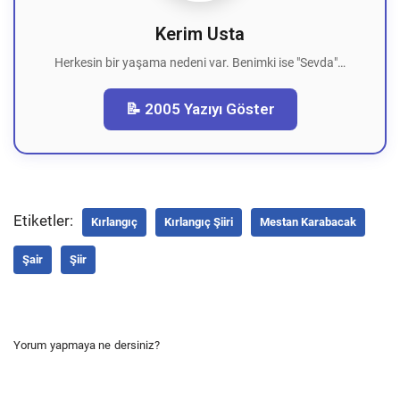
Kerim Usta
Herkesin bir yaşama nedeni var. Benimki ise "Sevda"…
📝 2005 Yazıyı Göster
Etiketler:
Kırlangıç
Kırlangıç Şiiri
Mestan Karabacak
Şair
Şiir
Yorum yapmaya ne dersiniz?