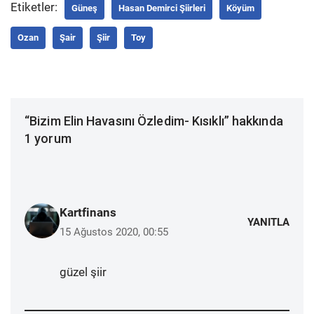
Etiketler:
Güneş
Hasan Demirci Şiirleri
Köyüm
Ozan
Şair
Şiir
Toy
“Bizim Elin Havasını Özledim- Kısıklı” hakkında
1 yorum
Kartfinans
YANITLA
15 Ağustos 2020, 00:55
güzel şiir