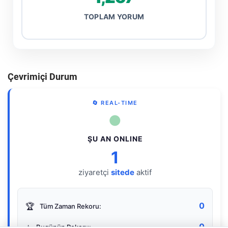
TOPLAM YORUM
Çevrimiçi Durum
🔄 REAL-TIME
●
ŞU AN ONLINE
1
ziyaretçi
sitede
aktif
0
🏆
Tüm Zaman Rekoru:
0
⭐
Bugünün Rekoru: