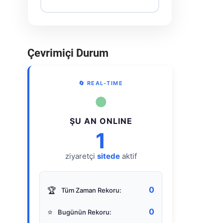
Çevrimiçi Durum
🔄 REAL-TIME
●
ŞU AN ONLINE
1
ziyaretçi
sitede
aktif
0
🏆
Tüm Zaman Rekoru:
0
⭐
Bugünün Rekoru: