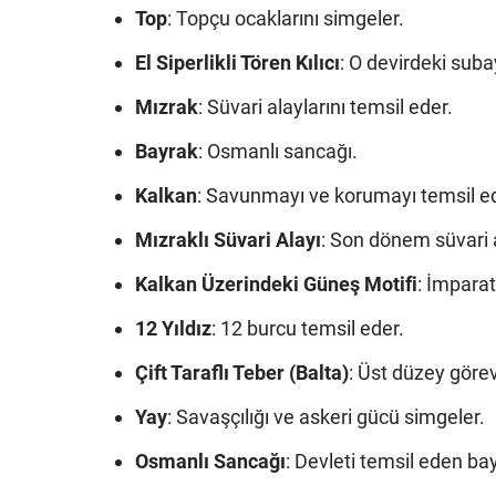
Top
: Topçu ocaklarını simgeler.
El Siperlikli Tören Kılıcı
: O devirdeki subay
Mızrak
: Süvari alaylarını temsil eder.
Bayrak
: Osmanlı sancağı.
Kalkan
: Savunmayı ve korumayı temsil e
Mızraklı Süvari Alayı
: Son dönem süvari a
Kalkan Üzerindeki Güneş Motifi
: İmpara
12 Yıldız
: 12 burcu temsil eder.
Çift Taraflı Teber (Balta)
: Üst düzey görev
Yay
: Savaşçılığı ve askeri gücü simgeler.
Osmanlı Sancağı
: Devleti temsil eden ba