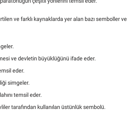
paratorluğun çeşitli yönlerini temsil eder.
ilen ve farklı kaynaklarda yer alan bazı semboller ve
mgeler.
mesi ve devletin büyüklüğünü ifade eder.
emsil eder.
rliği simgeler.
lahını temsil eder.
liler tarafından kullanılan üstünlük sembolü.