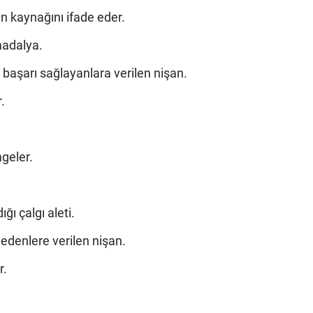
in kaynağını ifade eder.
madalya.
 başarı sağlayanlara verilen nişan.
.
mgeler.
ğı çalgı aleti.
edenlere verilen nişan.
r.