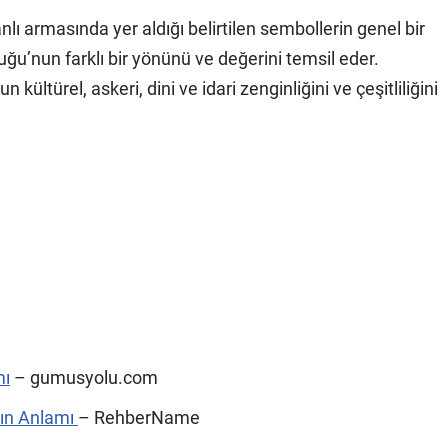
lı armasında yer aldığı belirtilen sembollerin genel bir
uğu’nun farklı bir yönünü ve değerini temsil eder.
ültürel, askeri, dini ve idari zenginliğini ve çeşitliliğini
mı
– gumusyolu.com
nın Anlamı
– RehberName