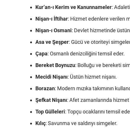
Kur’an-ı Kerim ve Kanunnameler
: Adalet
Nişan-ı İftihar
: Hizmet edenlere verilen 
Nişan-ı Osmani
: Devlet hizmetinde üstün
Asa ve Şeşper
: Gücü ve otoriteyi simgeler
Çapa
: Osmanlı denizciliğini temsil eder.
Bereket Boynuzu
: Bolluğu ve bereketi si
Mecidi Nişanı
: Üstün hizmet nişanı.
Borazan
: Modern mızıka takımının kullandı
Şefkat Nişanı
: Afet zamanlarında hizmet 
Top Gülleleri
: Topçu ocaklarını temsil ede
Kılıç
: Savunma ve saldırıyı simgeler.