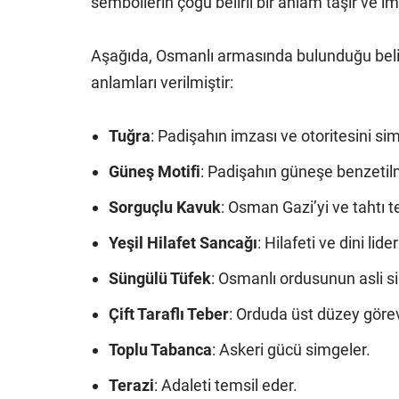
sembollerin çoğu belirli bir anlam taşır ve im
Aşağıda, Osmanlı armasında bulunduğu belirt
anlamları verilmiştir:
Tuğra
: Padişahın imzası ve otoritesini si
Güneş Motifi
: Padişahın güneşe benzetil
Sorguçlu Kavuk
: Osman Gazi’yi ve tahtı t
Yeşil Hilafet Sancağı
: Hilafeti ve dini lide
Süngülü Tüfek
: Osmanlı ordusunun asli si
Çift Taraflı Teber
: Orduda üst düzey görev
Toplu Tabanca
: Askeri gücü simgeler.
Terazi
: Adaleti temsil eder.