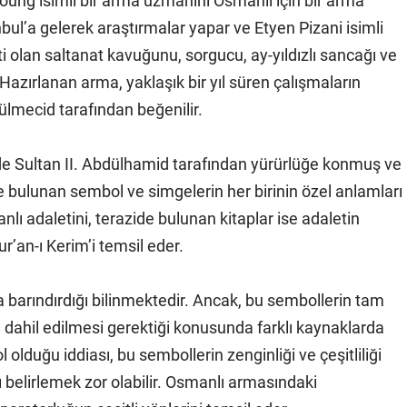
oung isimli bir arma uzmanını Osmanlı için bir arma
bul’a gelerek araştırmalar yapar ve Etyen Pizani isimli
i olan saltanat kavuğunu, sorgucu, ay-yıldızlı sancağı ve
 Hazırlanan arma, yaklaşık bir yıl süren çalışmaların
ülmecid tarafından beğenilir.
de Sultan II. Abdülhamid tarafından yürürlüğe konmuş ve
 bulunan sembol ve simgelerin her birinin özel anlamları
lı adaletini, terazide bulunan kitaplar ise adaletin
’an-ı Kerim’i temsil eder.
 barındırdığı bilinmektedir. Ancak, bu sembollerin tam
 dahil edilmesi gerektiği konusunda farklı kaynaklarda
ol olduğu iddiası, bu sembollerin zenginliği ve çeşitliliği
yı belirlemek zor olabilir. Osmanlı armasındaki