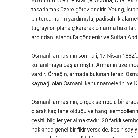
Bu durum üzerine Kraliçe Victoria, Charles Y
tasarlamak üzere görevlendirir. Young, İstan
bir tercümanın yardımıyla, padişahlık alamet
tuğrayı ön plana çıkararak bir arma hazırlar.
ardından İstanbul’a gönderilir ve Sultan Abd
Osmanlı armasının son hali, 17 Nisan 1882’
kullanılmaya başlanmıştır. Armanın üzerinde
vardır. Örneğin, armada bulunan terazi Osman
kaynağı olan Osmanlı kanunnamelerini ve Kur
Osmanlı armasının, birçok sembolü bir arada
olarak kaç tane olduğu ve hangi sembollerin
çeşitli bilgiler yer almaktadır. 30 farklı semb
hakkında genel bir fikir verse de, kesin sayı