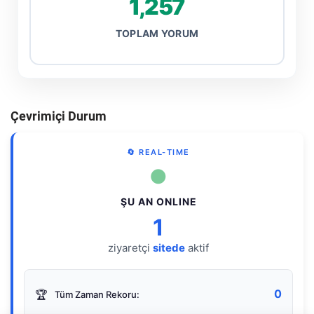
1,257
TOPLAM YORUM
Çevrimiçi Durum
🔄 REAL-TIME
●
ŞU AN ONLINE
1
ziyaretçi
sitede
aktif
0
🏆
Tüm Zaman Rekoru: