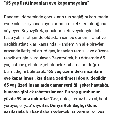
“65 yaş üstü insanları eve kapatmayalım”
Pandemi döneminde çocukların ruh sağlığını korumada
evde aile ile oynanan oyunlarınolumlu etkileri olduğunu
söyleyen Beyazyürek, çocukların ebeveynleriyle daha
fazla yakın iletişimde oldukları için bu dönemi rahat ve
sağlıklı atlattıkları kanısında. Pandeminin aile bireyleri
arasında iletişimi artırdığını, insanları temizlik ve düzene
teşvik ettiğini vurgulayan Beyazyürek, bu dönemde 65
yaş üstüne getirilen/getirilecek kısıtlamaları doğru
bulmadığını belirterek, “
65 yaş üzerindeki insanların
eve kapatılması, kısıtlama getirilmesi doğru değildir.
65 yaş üzeri insanlarda damar sertliği, şeker hastalığı,
bunama gibi ek rahatsızlar var. Bu yaş gurubunun
yüzde 99’una doktorlar ‘
Gez, dolaş, temiz hava al, hafif
yürüyüşler yap
’ diyorlar. Dünya Ruh Sağlığı Günü
vesilesiyle bir kez daha söylemek istiyorum. 65 yaş