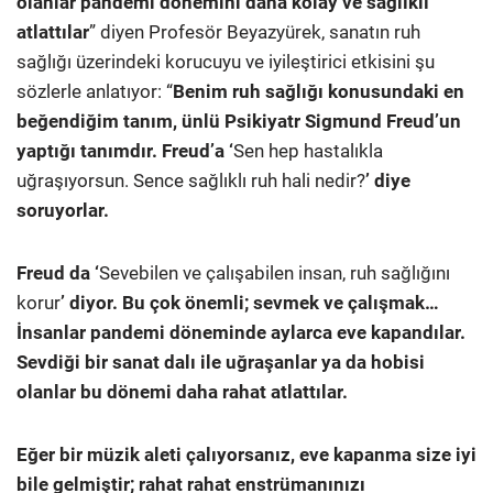
olanlar pandemi dönemini daha kolay ve sağlıklı
atlattılar
” diyen Profesör Beyazyürek, sanatın ruh
sağlığı üzerindeki korucuyu ve iyileştirici etkisini şu
sözlerle anlatıyor: “
Benim ruh sağlığı konusundaki en
beğendiğim tanım, ünlü Psikiyatr Sigmund Freud’un
yaptığı tanımdır. Freud’a ‘
Sen hep hastalıkla
uğraşıyorsun. Sence sağlıklı ruh hali nedir?
’ diye
soruyorlar.
Freud da ‘
Sevebilen ve çalışabilen insan, ruh sağlığını
korur
’ diyor. Bu çok önemli; sevmek ve çalışmak…
İnsanlar pandemi döneminde aylarca eve kapandılar.
Sevdiği bir sanat dalı ile uğraşanlar ya da hobisi
olanlar bu dönemi daha rahat atlattılar.
Eğer bir müzik aleti çalıyorsanız, eve kapanma size iyi
bile gelmiştir; rahat rahat enstrümanınızı