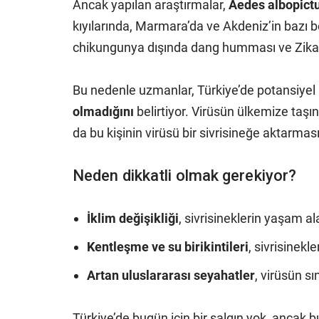
Ancak yapılan araştırmalar,
Aedes albopict
kıyılarında, Marmara’da ve Akdeniz’in bazı 
chikungunya dışında dang humması ve Zika gi
Bu nedenle uzmanlar, Türkiye’de potansiyel b
olmadığını
belirtiyor. Virüsün ülkemize taşı
da bu kişinin virüsü bir sivrisineğe aktarmas
Neden dikkatli olmak gerekiyor?
İklim değişikliği
, sivrisineklerin yaşam ala
Kentleşme ve su birikintileri
, sivrisinekl
Artan uluslararası seyahatler
, virüsün sı
Türkiye’de bugün için bir salgın yok, ancak bu