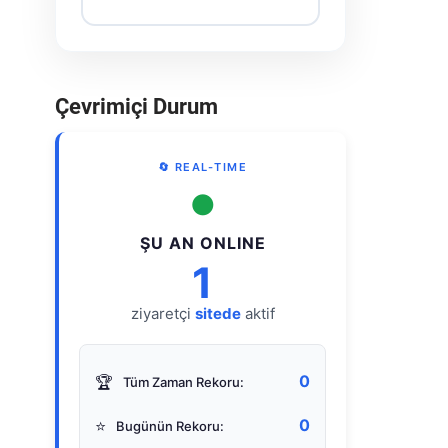
Çevrimiçi Durum
🔄 REAL-TIME
●
ŞU AN ONLINE
1
ziyaretçi
sitede
aktif
0
🏆
Tüm Zaman Rekoru:
0
⭐
Bugünün Rekoru: