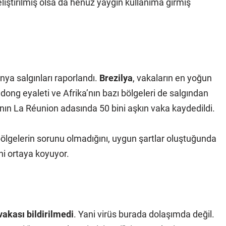
geliştirilmiş olsa da henüz yaygın kullanıma girmiş
ya salgınları raporlandı.
Brezilya
, vakaların en yoğun
dong eyaleti ve Afrika’nın bazı bölgeleri de salgından
a’nın La Réunion adasında 50 bini aşkın vaka kaydedildi.
bölgelerin sorunu olmadığını, uygun şartlar oluştuğunda
ni ortaya koyuyor.
akası bildirilmedi
. Yani virüs burada dolaşımda değil.