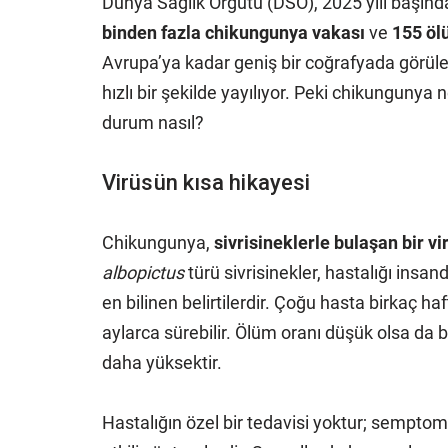
Dünya Sağlık Örgütü (DSÖ), 2025 yılı başın
binden fazla chikungunya vakası
ve
155 ö
Avrupa’ya kadar geniş bir coğrafyada görülen 
hızlı bir şekilde yayılıyor. Peki chikunguny
durum nasıl?
Virüsün kısa hikayesi
Chikungunya,
sivrisineklerle bulaşan bir vi
albopictus
türü sivrisinekler, hastalığı insand
en bilinen belirtilerdir. Çoğu hasta birkaç ha
aylarca sürebilir. Ölüm oranı düşük olsa da be
daha yüksektir.
Hastalığın özel bir tedavisi yoktur; semptoml