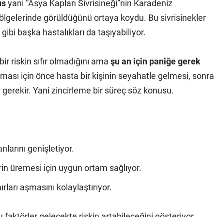
us
yani “Asya Kaplan Sivrisineği”nin Karadeniz
bölgelerinde görüldüğünü ortaya koydu. Bu sivrisinekler
bi başka hastalıkları da taşıyabiliyor.
ir riskin sıfır olmadığını ama
şu an için paniğe gerek
nması için önce hasta bir kişinin seyahatle gelmesi, sonra
ı gerekir. Yani zincirleme bir süreç söz konusu.
nlarını genişletiyor.
erin üremesi için uygun ortam sağlıyor.
nırları aşmasını kolaylaştırıyor.
 faktörler gelecekte riskin artabileceğini gösteriyor.