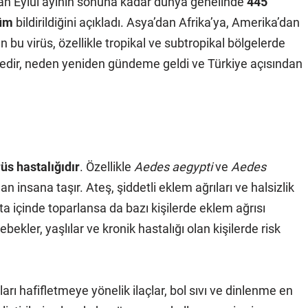
dan Eylül ayının sonuna kadar dünya genelinde
445
lüm
bildirildiğini açıkladı. Asya’dan Afrika’ya, Amerika’dan
bu virüs, özellikle tropikal ve subtropikal bölgelerde
a nedir, neden yeniden gündeme geldi ve Türkiye açısından
rüs hastalığıdır
. Özellikle
Aedes aegypti
ve
Aedes
an insana taşır. Ateş, şiddetli eklem ağrıları ve halsizlik
fta içinde toparlansa da bazı kişilerde eklem ağrısı
bekler, yaşlılar ve kronik hastalığı olan kişilerde risk
arı hafifletmeye yönelik ilaçlar, bol sıvı ve dinlenme en