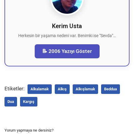
Kerim Usta
Herkesin bir yaşama nedeni var. Benimki ise "Sevda"…
📝 2006 Yazıyı Göster
Etiketler:
Alkalamak
Alkış
Alkışlamak
Beddua
Dua
Kargış
Yorum yapmaya ne dersiniz?