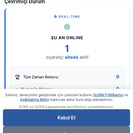
Çevrimiçi Durum
🔄 REAL-TIME
●
ŞU AN ONLINE
1
ziyaretçi
sitede
aktif
0
🏆
Tüm Zaman Rekoru:
0
⭐
Bugünün Rekoru:
Sitemiz, deneyimini geliştirmek için çerezleri kullanır.
ve
Gizlilik Politikamız
hakkında daha fazla bilgi edinebilirsin.
Aydınlatma Metni
KVKK ve GDPR kapsamında tercihlerinizi yönetebilirsiniz.
Live Online Counter
• by KerimUsta
Gerçek zamanlı sayaç
Kabul Et