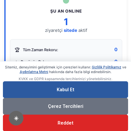
●
ŞU AN ONLINE
1
ziyaretçi
sitede
aktif
0
🏆
Tüm Zaman Rekoru:
0
⭐
Bugünün Rekoru:
Sitemiz, deneyimini geliştirmek için çerezleri kullanır.
ve
Gizlilik Politikamız
hakkında daha fazla bilgi edinebilirsin.
Aydınlatma Metni
KVKK ve GDPR kapsamında tercihlerinizi yönetebilirsiniz.
Live Online Counter
• by KerimUsta
Gerçek zamanlı sayaç
Kabul Et
Çerez Tercihleri
☀️
Reddet
®
© 2026 KerimUsta
Tüm Hakları Saklıdır.