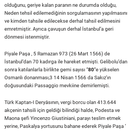
olduğunu, geriye kalan paranın ne durumda olduğu,
Neden tehsil edilemediğinin sorgulamasının yapılmasını
ve kimden tahsile edilecekse derhal tahsil edilmesini
emretmiştir. Ayrıca çavuşun derhal İstanbul’a geri
dönmesi istenmiştir.
Piyale Paşa , 5 Ramazan 973 (26 Mart 1566) de
İstanbul’dan 70 kadırga ile hareket etmişti. Gelibolu’dan
sonra katılanlarla birlikte gemi sayısı “
80
“e yükselen
Osmanlı donanması,3 14 Nisan 1566 da Sakız’ın
doğusundaki Passaggio mevkiine demirlemişti.
Türk Kaptan-I Deryâsının, vergi borcu olan 413.644
akçenin tahsili için geldiği bilindiği halde, Podesta ve
Maona şefi Yincenzo Giustiniani, parayı teslim etmek
yerine, Paskalya yortusunu bahane ederek Piyale Paşa ‘