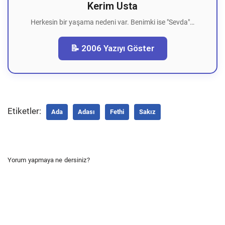
Kerim Usta
Herkesin bir yaşama nedeni var. Benimki ise "Sevda"…
📝 2006 Yazıyı Göster
Etiketler:
Ada
Adası
Fethi
Sakız
Yorum yapmaya ne dersiniz?