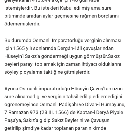
geriye kalan 413.644 akçe için 40 gün vade
istemişlerdir. Bu istekleri Kabul edilmiş ama sure
bitiminde aradan aylar geçmesine rağmen borçlarını
ödememişlerdir.
Bu durumda Osmanlı İmparatorluğu verginin alınması
için 1565 yılı sonlarında Dergâh-i âli çavuşlarından
Hüseyin’i Sakız’a göndermeği uygun görmüştür.Sakız
beyleri parayı toplamak için zaman ihtiyacı olduklarını
söyleyip oyalama taktiğine gitmişlerdir.
Ayrıca Osmanlı imparatorluğu Hüseyin Çavuş’tan uzun
süre alınamadığı ve verginin tahsil edilip edilemediğini
öğrenemeyince Osmanlı Pâdişâhı ve Divan-i Hümâyûnu,
7 Ramazan 973 (28.III. 1566) de Kaptan-i Deryâ Piyale
Paşa’ya, Sakız’a gidip Sakız Beylerini ve Çavuşun
getirilip şimdiye kadar toplanan paranın kimde