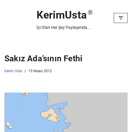
KerimUsta
İçeriğe
geç
İyi Olan Her Şey Paylaşımda...
Sakız Ada’sının Fethi
Kerim Usta
15 Nisan 2012