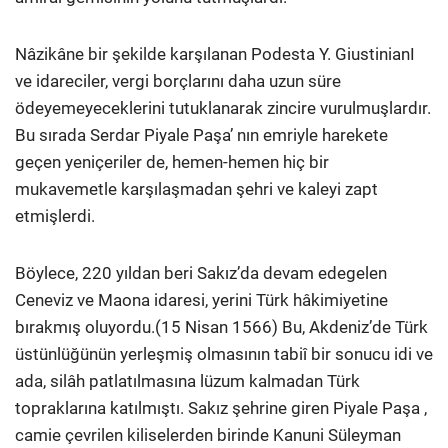
Nâzikâne bir şekilde karşılanan Podesta Y. GiustinianI
ve idareciler, vergi borçlarını daha uzun süre
ödeyemeyeceklerini tutuklanarak zincire vurulmuşlardır.
Bu sırada Serdar Piyale Paşa’ nın emriyle harekete
geçen yeniçeriler de, hemen-hemen hiç bir
mukavemetle karşılaşmadan şehri ve kaleyi zapt
etmişlerdi.
Böylece, 220 yıldan beri Sakız’da devam edegelen
Ceneviz ve Maona idaresi, yerini Türk hâkimiyetine
bırakmış oluyordu.(15 Nisan 1566) Bu, Akdeniz’de Türk
üstünlüğünün yerleşmiş olmasının tabiî bir sonucu idi ve
ada, silâh patlatılmasına lüzum kalmadan Türk
topraklarına katılmıştı. Sakız şehrine giren Piyale Paşa ,
camie çevrilen kiliselerden birinde Kanuni Süleyman