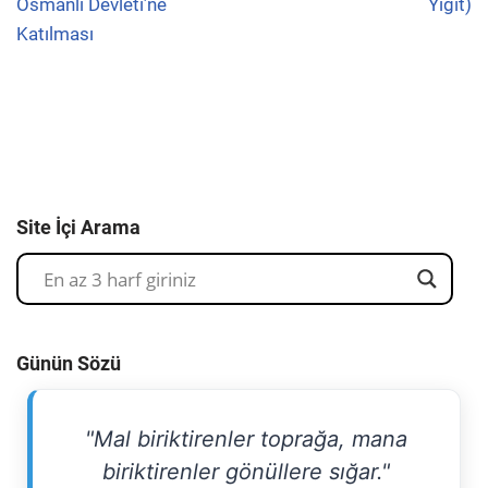
Osmanlı Devleti’ne
Yiğit)
Katılması
Site İçi Arama
Günün Sözü
"Mal biriktirenler toprağa, mana
biriktirenler gönüllere sığar."