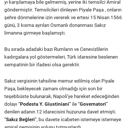
yı karşılamaya bile gelmemiş, yerine iki temsilci Amiral
göndermiştir. Temsilcileri dinleyen Piyale Paşa , onların
şehre dönmelerine izin vererek ve ertesi 15 Nisan 1566
günü, 3 kısma ayrılan Osmanlı donanması Sakız
limanına girmeye başlamıştı.
Bu sırada adadaki bazı Rumların ve Cenevizlilerin
kadırgalara yol göstermeleri, Türk idaresine beslenen
sempatinin bir ifadesi olsa gerektir.
Sakız vergisinin tahsiline memur edilmiş olan Piyale
Paşa, bekleyecek zamanı olmadığı için son bir
teşebbüste bulunarak, Napoli’ye hareket edeceğinden
dolayı “
Podesta Y. Giustiniani
” ile “
Governatori
”
denilen adanın 12 idarecisini huzuruna davet etmişti.
“
Sakız Beğleri
“, bu davete icabeten istemeye istemeye
amiral gemisinin yolunu tutmuşlardı.