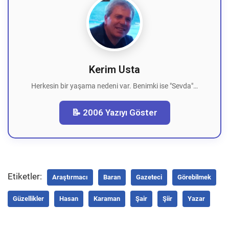
Kerim Usta
Herkesin bir yaşama nedeni var. Benimki ise "Sevda"…
📝 2006 Yazıyı Göster
Etiketler:
Araştırmacı
Baran
Gazeteci
Görebilmek
Güzellikler
Hasan
Karaman
Şair
Şiir
Yazar