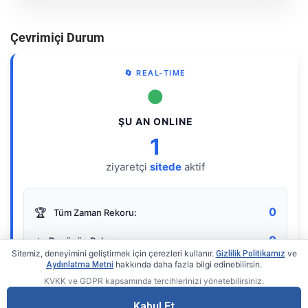
Çevrimiçi Durum
🔄 REAL-TIME
●
ŞU AN ONLINE
1
ziyaretçi
sitede
aktif
0
🏆
Tüm Zaman Rekoru:
0
⭐
Bugünün Rekoru:
Sitemiz, deneyimini geliştirmek için çerezleri kullanır.
ve
Gizlilik Politikamız
hakkında daha fazla bilgi edinebilirsin.
Aydınlatma Metni
KVKK ve GDPR kapsamında tercihlerinizi yönetebilirsiniz.
Live Online Counter
• by KerimUsta
Gerçek zamanlı sayaç
Kabul Et