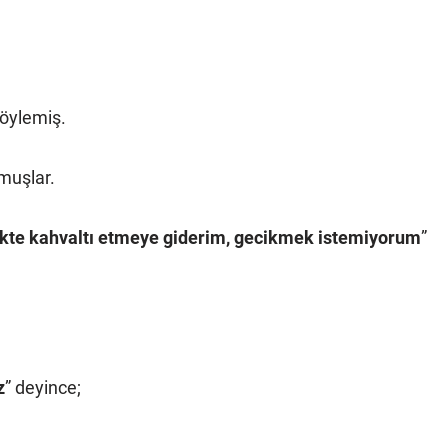
söylemiş.
muşlar.
likte kahvaltı etmeye giderim, gecikmek istemiyorum
”
z
” deyince;