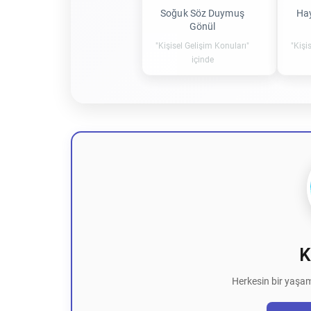
Soğuk Söz Duymuş
Hay
Gönül
"Kişisel Gelişim Konuları"
"Kişi
içinde
K
Herkesin bir yaşam