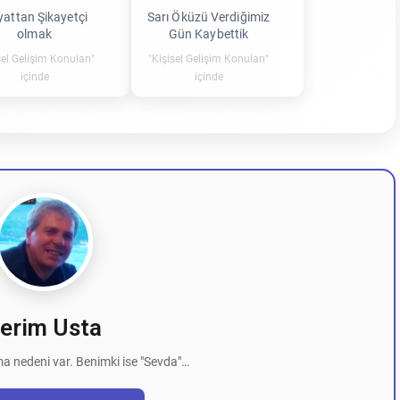
attan Şikayetçi
Sarı Öküzü Verdiğimiz
olmak
Gün Kaybettik
sel Gelişim Konuları"
"Kişisel Gelişim Konuları"
içinde
içinde
erim Usta
a nedeni var. Benimki ise "Sevda"…