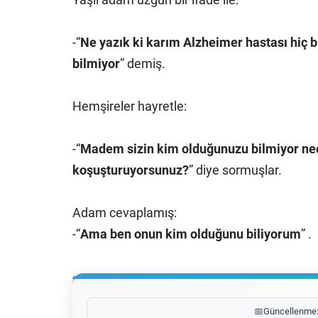
-“
Ne yazık ki karım Alzheimer hastası hiç 
bilmiyor
” demiş.
Hemşireler hayretle:
-“
Madem sizin kim olduğunuzu bilmiyor ned
koşuşturuyorsunuz?
” diye sormuşlar.
Adam cevaplamış:
-“
Ama ben onun kim olduğunu biliyorum
” .
📅
Güncellenme