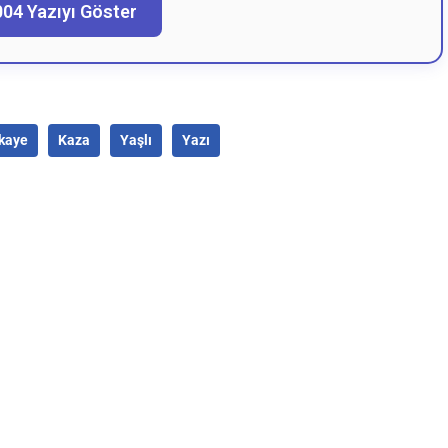
004 Yazıyı Göster
kaye
Kaza
Yaşlı
Yazı