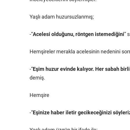
Yaşlı adam huzursuzlanmış;
-“
Acelesi olduğunu, röntgen istemediğini
” 
Hemşireler merakla acelesinin nedenini sor
-“
Eşim huzur evinde kalıyor. Her sabah bir
demiş.
Hemşire
-“
Eşinize haber iletir gecikeceğinizi söyleri
Yaşlı adam üzgün bir ifade ile: