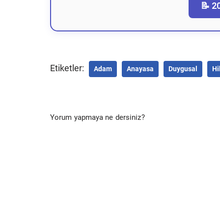
📝 2
Etiketler:
Adam
Anayasa
Duygusal
Hi
Yorum yapmaya ne dersiniz?