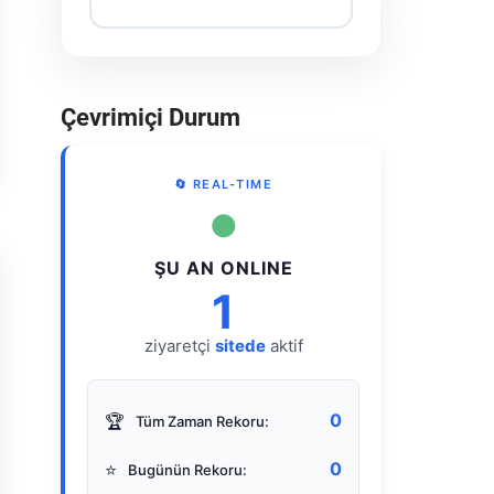
Çevrimiçi Durum
🔄 REAL-TIME
●
ŞU AN ONLINE
1
ziyaretçi
sitede
aktif
0
🏆
Tüm Zaman Rekoru:
0
⭐
Bugünün Rekoru: