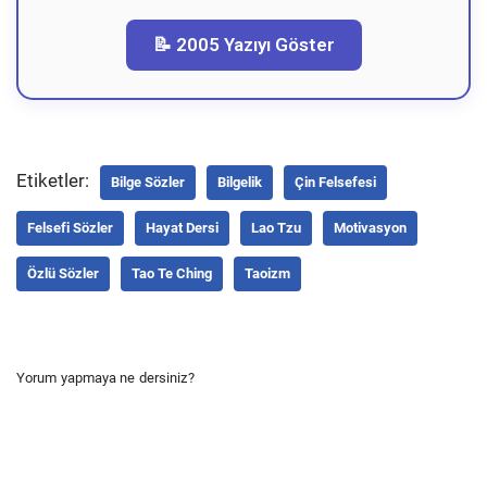
📝 2005 Yazıyı Göster
Etiketler:
Bilge Sözler
Bilgelik
Çin Felsefesi
Felsefi Sözler
Hayat Dersi
Lao Tzu
Motivasyon
Özlü Sözler
Tao Te Ching
Taoizm
Yorum yapmaya ne dersiniz?