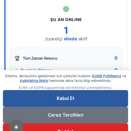
●
ŞU AN ONLINE
1
ziyaretçi
sitede
aktif
0
🏆
Tüm Zaman Rekoru:
0
⭐
Bugünün Rekoru:
Sitemiz, deneyimini geliştirmek için çerezleri kullanır.
ve
Gizlilik Politikamız
hakkında daha fazla bilgi edinebilirsin.
Aydınlatma Metni
KVKK ve GDPR kapsamında tercihlerinizi yönetebilirsiniz.
Live Online Counter
• by KerimUsta
Gerçek zamanlı sayaç
Kabul Et
Çerez Tercihleri
☀️