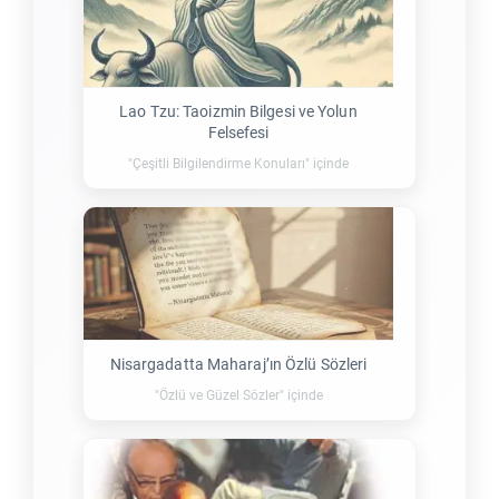
Lao Tzu: Taoizmin Bilgesi ve Yolun
Felsefesi
"Çeşitli Bilgilendirme Konuları" içinde
Nisargadatta Maharaj’ın Özlü Sözleri
"Özlü ve Güzel Sözler" içinde