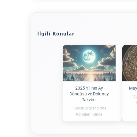
İlgili Konular
2025 Yılının Ay
May
Döngüsü ve Dolunay
"Çe
Takvimi
"Çeşitli Bilgilendirme
Konuları" içinde