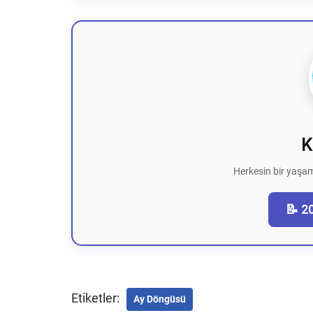
K
Herkesin bir yaşam
📝 2
Etiketler:
Ay Döngüsü