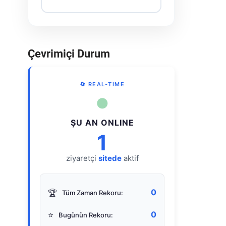
Çevrimiçi Durum
🔄 REAL-TIME
●
ŞU AN ONLINE
1
ziyaretçi
sitede
aktif
0
🏆
Tüm Zaman Rekoru:
0
⭐
Bugünün Rekoru: