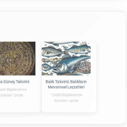
a Güneş Takvimi
Balık Takvimi: Balıkların
Mevsimsel Lezzetleri
şitli Bilgilendirme
"Çeşitli Bilgilendirme
Konuları" içinde
Konuları" içinde