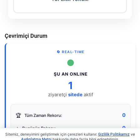
Çevrimiçi Durum
🔄 REAL-TIME
●
ŞU AN ONLINE
1
ziyaretçi
sitede
aktif
0
🏆
Tüm Zaman Rekoru:
0
⭐
Bugünün Rekoru:
Sitemiz, deneyimini geliştirmek için çerezleri kullanır.
ve
Gizlilik Politikamız
hakkında daha fazla bilgi edinebilirsin.
Aydınlatma Metni