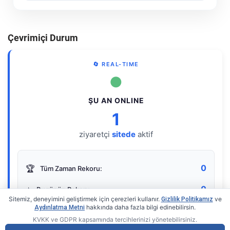
Çevrimiçi Durum
🔄 REAL-TIME
●
ŞU AN ONLINE
1
ziyaretçi
sitede
aktif
0
🏆
Tüm Zaman Rekoru:
0
⭐
Bugünün Rekoru:
Sitemiz, deneyimini geliştirmek için çerezleri kullanır.
ve
Gizlilik Politikamız
hakkında daha fazla bilgi edinebilirsin.
Aydınlatma Metni
KVKK ve GDPR kapsamında tercihlerinizi yönetebilirsiniz.
Live Online Counter
• by KerimUsta