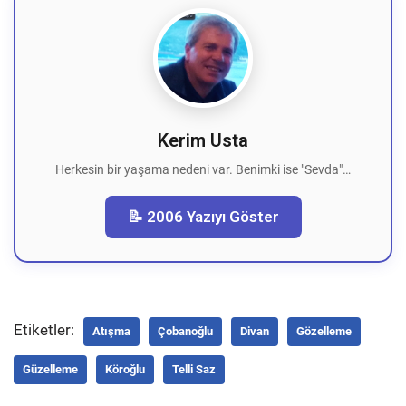
Kerim Usta
Herkesin bir yaşama nedeni var. Benimki ise "Sevda"…
📝 2006 Yazıyı Göster
Etiketler:
Atışma
Çobanoğlu
Divan
Gözelleme
Güzelleme
Köroğlu
Telli Saz