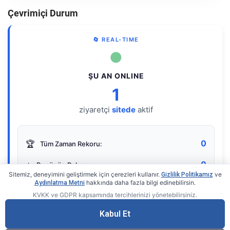
Çevrimiçi Durum
🔄 REAL-TIME
●
ŞU AN ONLINE
1
ziyaretçi
sitede
aktif
0
🏆
Tüm Zaman Rekoru:
0
⭐
Bugünün Rekoru:
Sitemiz, deneyimini geliştirmek için çerezleri kullanır.
ve
Gizlilik Politikamız
hakkında daha fazla bilgi edinebilirsin.
Aydınlatma Metni
KVKK ve GDPR kapsamında tercihlerinizi yönetebilirsiniz.
Live Online Counter
• by KerimUsta
Gerçek zamanlı sayaç
Kabul Et