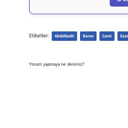
Etiketler:
Abdülkadir
Baran
Cami
Eza
Yorum yapmaya ne dersiniz?