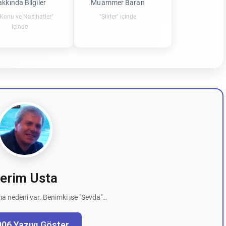
kkında Bilgiler
Muammer Baran
 Konu ve Nasihatler"
"Şiirler" içinde
içinde
erim Usta
a nedeni var. Benimki ise "Sevda"…
006 Yazıyı Göster