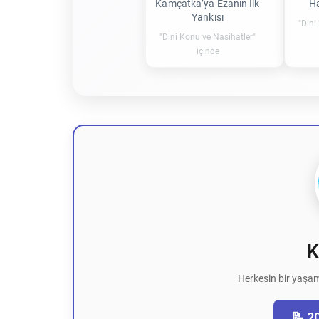
Kamçatka’ya Ezanın İlk
Ha
Yankısı
"Dini
"Dini Konu ve Nasihatler"
içinde
K
Herkesin bir yaşam
📝 2