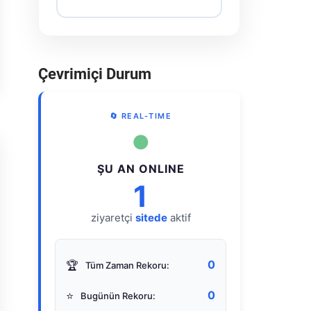
Çevrimiçi Durum
🔄 REAL-TIME
●
ŞU AN ONLINE
1
ziyaretçi
sitede
aktif
0
🏆
Tüm Zaman Rekoru:
0
⭐
Bugünün Rekoru: