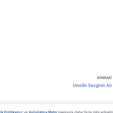
SONRAKI
Ümidin Sevginin Atı
ve
hakkında daha fazla bilgi edinebil
lik Politikamız
Aydınlatma Metni