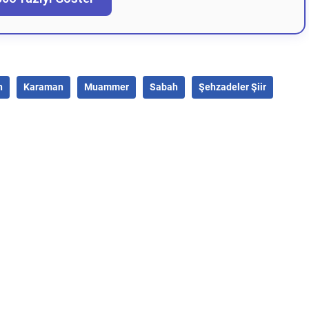
n
Karaman
Muammer
Sabah
Şehzadeler Şiir