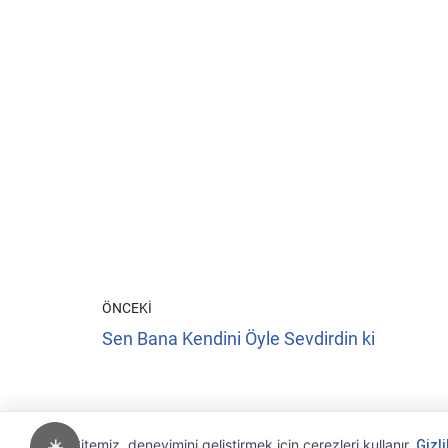
ÖNCEKI
Sen Bana Kendini Öyle Sevdirdin ki
Sitemiz, deneyimini geliştirmek için çerezleri kullanır.
☀️
Gizli