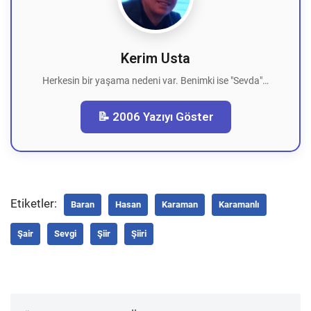
Kerim Usta
Herkesin bir yaşama nedeni var. Benimki ise "Sevda"…
📝 2006 Yazıyı Göster
Etiketler:
Baran
Hasan
Karaman
Karamanlı
Şair
Sevgi
Şiir
Şiiri