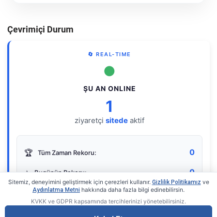
Çevrimiçi Durum
🔄 REAL-TIME
●
ŞU AN ONLINE
1
ziyaretçi
sitede
aktif
0
🏆
Tüm Zaman Rekoru:
0
⭐
Bugünün Rekoru:
Sitemiz, deneyimini geliştirmek için çerezleri kullanır.
ve
Gizlilik Politikamız
hakkında daha fazla bilgi edinebilirsin.
Aydınlatma Metni
KVKK ve GDPR kapsamında tercihlerinizi yönetebilirsiniz.
Live Online Counter
• by KerimUsta
Gerçek zamanlı sayaç