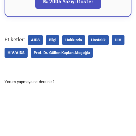
📝 2005 Yazıyı Göster
Etiketler:
AIDS
Bilgi
Hakkında
Hastalık
HIV
HIV/AIDS
Prof. Dr. Gülten Kaptan Ateşoğlu
Yorum yapmaya ne dersiniz?