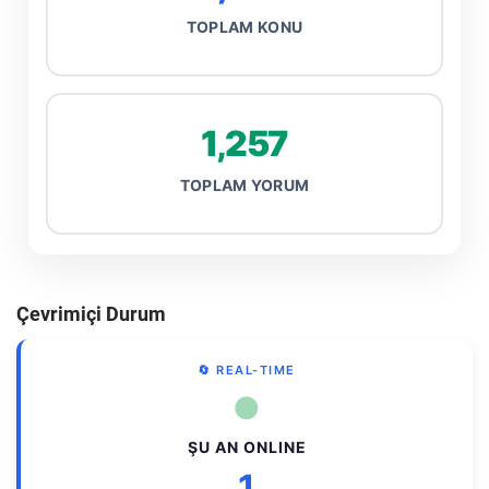
TOPLAM KONU
1,257
TOPLAM YORUM
Çevrimiçi Durum
🔄 REAL-TIME
●
ŞU AN ONLINE
1