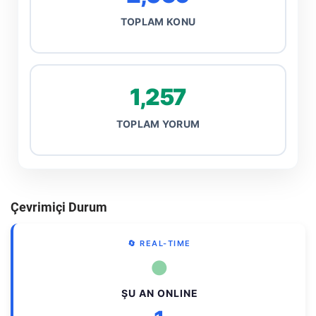
TOPLAM KONU
1,257
TOPLAM YORUM
Çevrimiçi Durum
🔄 REAL-TIME
●
ŞU AN ONLINE