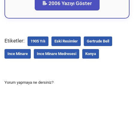
📝 2006 Yazıyı Göster
Etiketler:
1905 Yılı
Eski Resimler
Gertrude Bell
Ince Minare
Ince Minare Medresesi
Konya
Yorum yapmaya ne dersiniz?