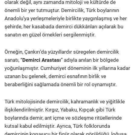
olarak değil, aynı zamanda mitoloji ve kültürde de
önemli bir yer tutmuştur. Demircilik, Türk boylarının
Anadolu’ya yerleşmeleriyle birlikte yaygınlaşmış ve her
şehirde, her kasabada demirci dükkânları açılarak bu
sanatın en güzel örnekleri sergilenmiştir.
Örneğin, Çankırı’da yüzyıllardır süregelen demircilik
sanatı, “
Demirci Arastası
” adıyla anılan bir bölgede
yoğunlaşmıştır. Cumhuriyet döneminin ilk yıllarına kadar
uzanan bu gelenek, demirci esnafının birlik ve
beraberliğini sağlamada önemli bir rol oynamıştır.
Türk mitolojisinde demircilik, kahramanlık ve yiğitlikle
ilişkilendirilmiştir. Kırgız, Yabaku, Kıpçak gibi Türk
boylarında demir, ant içme ve sözleşme ritüellerinde
kutsal kabul edilmiştir. Ayrıca, Türk folklorunda
demircinin koruyucu bir figür olarak görüldüğü, loğusa