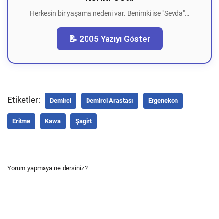
Herkesin bir yaşama nedeni var. Benimki ise "Sevda"…
📝 2005 Yazıyı Göster
Etiketler:
Demirci
Demirci Arastası
Ergenekon
Eritme
Kawa
Şagirt
Yorum yapmaya ne dersiniz?