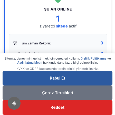
ŞU AN ONLINE
1
ziyaretçi
sitede
aktif
0
🏆
Tüm Zaman Rekoru:
0
⭐
Bugünün Rekoru:
Sitemiz, deneyimini geliştirmek için çerezleri kullanır.
ve
Gizlilik Politikamız
hakkında daha fazla bilgi edinebilirsin.
Aydınlatma Metni
KVKK ve GDPR kapsamında tercihlerinizi yönetebilirsiniz.
Live Online Counter
• by KerimUsta
Gerçek zamanlı sayaç
Kabul Et
Çerez Tercihleri
☀️
Reddet
®
© 2026 KerimUsta
Tüm Hakları Saklıdır.