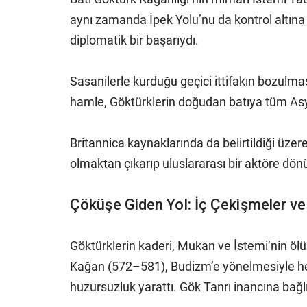
aynı zamanda İpek Yolu’nu da kontrol altına
diplomatik bir başarıydı.
Sasanilerle kurduğu geçici ittifakın bozulması
hamle, Göktürklerin doğudan batıya tüm Asya
Britannica kaynaklarında da belirtildiği üzere
olmaktan çıkarıp uluslararası bir aktöre dön
Çöküşe Giden Yol: İç Çekişmeler ve 
Göktürklerin kaderi, Mukan ve İstemi’nin 
Kağan (572–581), Budizm’e yönelmesiyle he
huzursuzluk yarattı. Gök Tanrı inancına bağl