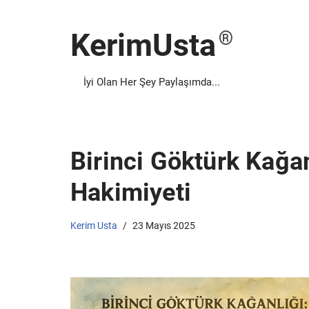
KerimUsta
İçeriğe
geç
İyi Olan Her Şey Paylaşımda...
Birinci Göktürk Kağan
Hakimiyeti
Kerim Usta
23 Mayıs 2025