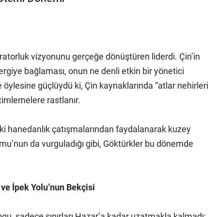
atorluk vizyonunu gerçeğe dönüştüren liderdi. Çin’in
rgiye bağlaması, onun ne denli etkin bir yönetici
öylesine güçlüydü ki, Çin kaynaklarında “atlar nehirleri
timlemelere rastlanır.
ki hanedanlık çatışmalarından faydalanarak kuzey
umu’nun da vurguladığı gibi, Göktürkler bu dönemde
ve İpek Yolu’nun Bekçisi
bgu, sadece sınırları Hazar’a kadar uzatmakla kalmadı;