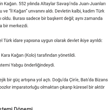
n Kağan. 552 yılında Altaylar Savaşı’nda Juan-Juanları
ve “İl Kağan” unvanını aldı. Devletin kalbi, kadim Türk
 oldu. Burası sadece bir başkent değil; aynı zamanda
da bir merkezdi.
ürk idare yapısına uygun olarak devlet ikiye ayrıldı:
ara Kağan (Kolo) tarafından yönetildi.
İstemi Yabgu önderliğindeydi.
ik bir güç artışına yol açtı. Doğu’da Çin’e, Batı’da Bizans
r bozkır imparatorluğu olmaktan çıkarıp küresel bir aktör
 İstemi Dönemi