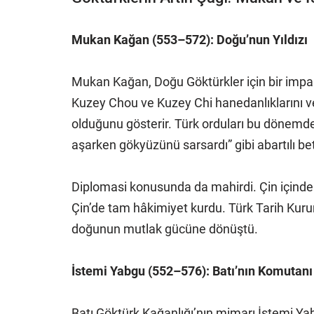
Mukan Kağan (553–572): Doğu’nun Yıldızı
Mukan Kağan, Doğu Göktürkler için bir impar
Kuzey Chou ve Kuzey Chi hanedanlıklarını ve
olduğunu gösterir. Türk orduları bu dönemde 
aşarken gökyüzünü sarsardı” gibi abartılı be
Diplomasi konusunda da mahirdi. Çin içinde
Çin’de tam hâkimiyet kurdu. Türk Tarih Kur
doğunun mutlak gücüne dönüştü.
İstemi Yabgu (552–576): Batı’nın Komutanı 
Batı Göktürk Kağanlığı’nın mimarı İstemi Ya