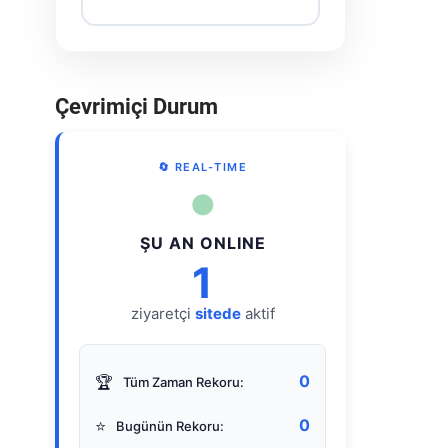
Çevrimiçi Durum
🔄 REAL-TIME
●
ŞU AN ONLINE
1
ziyaretçi
sitede
aktif
0
🏆
Tüm Zaman Rekoru:
0
⭐
Bugünün Rekoru: