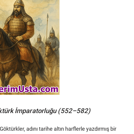
öktürk İmparatorluğu (552–582)
Göktürkler, adını tarihe altın harflerle yazdırmış bir