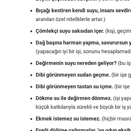
Bıçağı kestiren kendi suyu, insanı sevdi
aranılan özel niteliklerle artar.)
Çömlekçi suyu saksıdan içer.
(kişi, geçim
Dağ başına harman yapma, savurursun yel
(yapacağın iyi bir işi, sonunu hesaplama
Değirmenin suyu nereden geliyor?
(bu iş
Dibi görünmeyen sudan geçme.
(bir işe 
Dibi görünmeyen tastan su içme.
(bir işe
Dökme su ile değirmen dönmez.
(işi yap
küçük katkılarıyla sürekli ve büyük bir iş 
Ekmek istemez su istemez.
(hiçbir masra
Eşeği düğüne çağırmışlar, ‘ya odun eksik