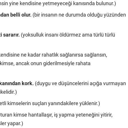
nsin yine kendisine yetmeyeceği kanısında bulunur.)
an belli olur.
(bir insanın ne durumda olduğu yüzünden
 sararır.
(yoksulluk insanı öldürmez ama türlü türlü
kendisine ne kadar rahatlık sağlanırsa sağlansın,
n kimse, ancak onun giderilmesiyle rahata
kanından kork.
(duygu ve düşüncelerini açığa vurmayan
elidir.)
tli kimselerin suçları yanındakilere yüklenir.)
ran kimse hantallaşır, iş yapma yeteneğini yitirir,
şler yapar.)