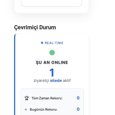
Çevrimiçi Durum
🔄 REAL-TIME
●
ŞU AN ONLINE
1
ziyaretçi
sitede
aktif
0
🏆
Tüm Zaman Rekoru:
0
⭐
Bugünün Rekoru: