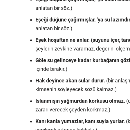
anlatan bir söz.)
Eşeği düğüne çağırmışlar, ‘ya su lazımdı
anlatan bir söz.)
Eşek hoşaftan ne anlar. (suyunu içer, tane
şeylerin zevkine varamaz, değerini ölçem
Göle su gelinceye kadar kurbağanın gözü
içinde bırakır.)
Hak deyince akan sular durur.
(bir anlaşm
kimsenin söyleyecek sözü kalmaz.)
Islanmışın yağmurdan korkusu olmaz.
(
zararı verecek şeyden korkmaz.)
Kanı kanla yumazlar, kanı suyla yurlar.
(
yapılarak ortadan kaldırılır.)