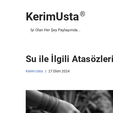
KerimUsta
İçeriğe
geç
İyi Olan Her Şey Paylaşımda...
Su ile İlgili Atasözle
Kerim Usta
27 Ekim 2024