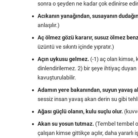
sonra o şeyden ne kadar çok edinirse edi
Acıkanın yanağından, susayanın dudağınd
anlaşılır.)
Aç ölmez gözü kararır, susuz ölmez benzi
üzüntü ve sıkıntı içinde yıpratır.)
Açın uykusu gelmez.
(-1) aç olan kimse, 
dinlendirilemez. 2) bir şeye ihtiyaç duya
kavuşturulabilir.
Adamın yere bakanından, suyun yavaş a
sessiz insan yavaş akan derin su gibi tehlik
Ağası güçlü olanın, kulu suçlu olur.
(kuvve
Akan su yosun tutmaz.
(Tembel tembel otu
çalışan kimse gittikçe açılır, daha yararlı i