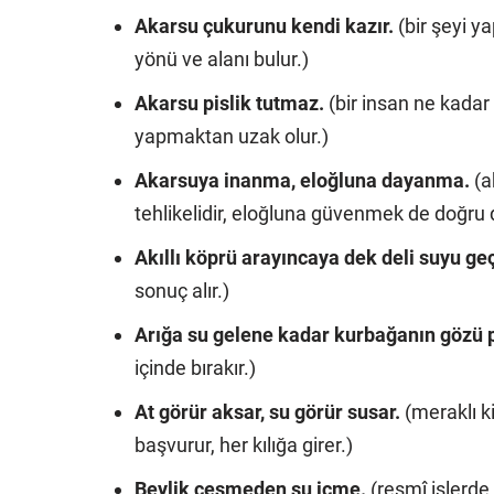
Akarsu çukurunu kendi kazır.
(bir şeyi 
yönü ve alanı bulur.)
Akarsu pislik tutmaz.
(bir insan ne kadar
yapmaktan uzak olur.)
Akarsuya inanma, eloğluna dayanma.
(a
tehlikelidir, eloğluna güvenmek de doğru de
Akıllı köprü arayıncaya dek deli suyu geç
sonuç alır.)
Arığa su gelene kadar kurbağanın gözü p
içinde bırakır.)
At görür aksar, su görür susar.
(meraklı k
başvurur, her kılığa girer.)
Beylik çeşmeden su içme.
(resmî işlerde 