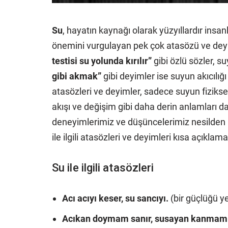
Su
, hayatın kaynağı olarak yüzyıllardır ins
önemini vurgulayan pek çok atasözü ve deyim,
testisi su yolunda kırılır”
gibi özlü sözler, s
gibi akmak”
gibi deyimler ise suyun akıcılığı v
atasözleri ve deyimler, sadece suyun fiziksel 
akışı ve değişim gibi daha derin anlamları da i
deneyimlerimiz ve düşüncelerimiz nesilden nes
ile ilgili atasözleri ve deyimleri kısa açıklam
Su ile ilgili atasözleri
Acı acıyı keser, su sancıyı.
(bir güçlüğü y
Acıkan doymam sanır, susayan kanmam 