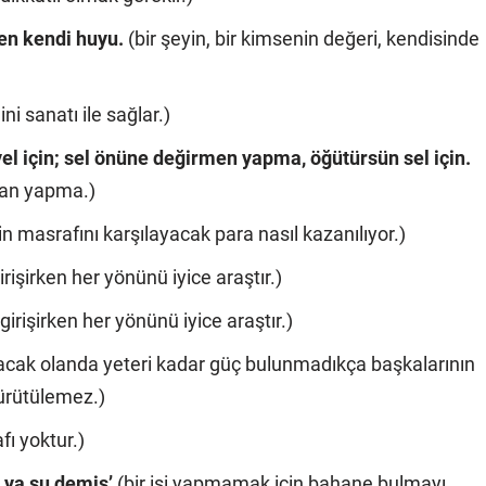
ren kendi huyu.
(bir şeyin, bir kimsenin değeri, kendisinde
ini sanatı ile sağlar.)
 için; sel önüne değirmen yapma, öğütürsün sel için.
dan yapma.)
in masrafını karşılayacak para nasıl kazanılıyor.)
girişirken her yönünü iyice araştır.)
 girişirken her yönünü iyice araştır.)
acak olanda yeteri kadar güç bulunmadıkça başkalarının
yürütülemez.)
fı yoktur.)
 ya su demiş’
(bir işi yapmamak için bahane bulmayı