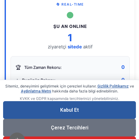
🔄 REAL-TIME
●
ŞU AN ONLINE
1
ziyaretçi
sitede
aktif
0
🏆
Tüm Zaman Rekoru:
0
⭐
Bugünün Rekoru:
Sitemiz, deneyimini geliştirmek için çerezleri kullanır.
ve
Gizlilik Politikamız
hakkında daha fazla bilgi edinebilirsin.
Aydınlatma Metni
KVKK ve GDPR kapsamında tercihlerinizi yönetebilirsiniz.
Live Online Counter
• by KerimUsta
Gerçek zamanlı sayaç
Kabul Et
Çerez Tercihleri