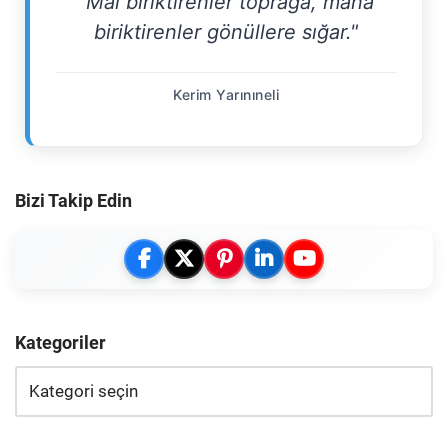
"Mal biriktirenler toprağa, mana
biriktirenler gönüllere sığar."
Kerim Yarınıneli
Bizi Takip Edin
Kategoriler