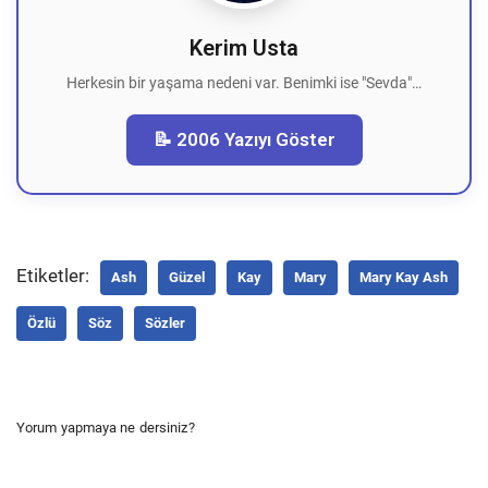
Kerim Usta
Herkesin bir yaşama nedeni var. Benimki ise "Sevda"…
📝 2006 Yazıyı Göster
Etiketler:
Ash
Güzel
Kay
Mary
Mary Kay Ash
Özlü
Söz
Sözler
Yorum yapmaya ne dersiniz?