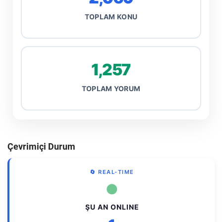
TOPLAM KONU
1,257
TOPLAM YORUM
Çevrimiçi Durum
🔄 REAL-TIME
●
ŞU AN ONLINE