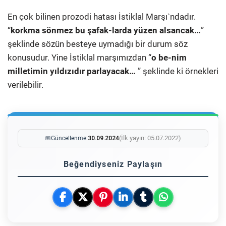
En çok bilinen prozodi hatası İstiklal Marşı`ndadır.
“
korkma sönmez bu şafak-larda yüzen alsancak…
”
şeklinde sözün besteye uymadığı bir durum söz
konusudur. Yine İstiklal marşımızdan “
o be-nim
milletimin yıldızıdır parlayacak…
” şeklinde ki örnekleri
verilebilir.
(İlk yayın: 05.07.2022)
📅
Güncellenme:
30.09.2024
Beğendiyseniz Paylaşın