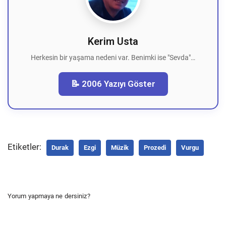
Kerim Usta
Herkesin bir yaşama nedeni var. Benimki ise "Sevda"…
📝 2006 Yazıyı Göster
Etiketler:
Durak
Ezgi
Müzik
Prozedi
Vurgu
Yorum yapmaya ne dersiniz?