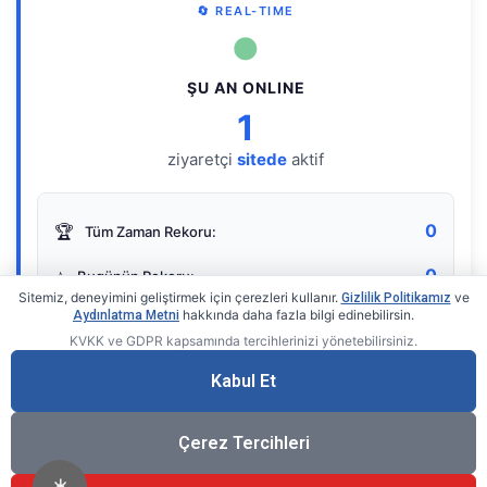
🔄 REAL-TIME
●
ŞU AN ONLINE
1
ziyaretçi
sitede
aktif
0
🏆
Tüm Zaman Rekoru:
0
⭐
Bugünün Rekoru:
Sitemiz, deneyimini geliştirmek için çerezleri kullanır.
ve
Gizlilik Politikamız
hakkında daha fazla bilgi edinebilirsin.
Aydınlatma Metni
KVKK ve GDPR kapsamında tercihlerinizi yönetebilirsiniz.
Live Online Counter
• by KerimUsta
Gerçek zamanlı sayaç
Kabul Et
Çerez Tercihleri