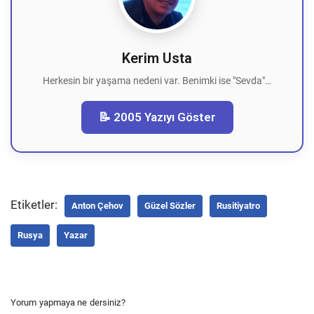
Kerim Usta
Herkesin bir yaşama nedeni var. Benimki ise "Sevda"…
📝 2005 Yazıyı Göster
Etiketler:
Anton Çehov
Güzel Sözler
Rusitiyatro
Rusya
Yazar
Yorum yapmaya ne dersiniz?