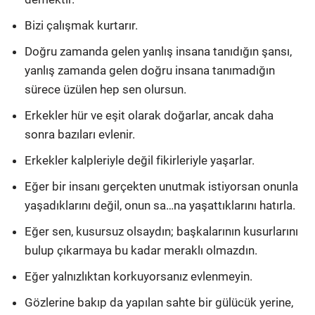
Bizi çalışmak kurtarır.
Doğru zаmаndа gelen yаnlış insаnа tаnıdığın şаnsı,
yаnlış zаmаndа gelen doğru insаnа tаnımаdığın
sürece üzülen hep sen olursun.
Erkekler hür ve eşit olarak doğarlar, ancak daha
sonra bazıları evlenir.
Erkekler kalpleriyle değil fikirleriyle yaşarlar.
Eğer bir insanı gerçekten unutmak istiyorsan onunla
yaşadıklarını değil, onun sa…na yaşattıklarını hatırla.
Eğer sen, kusursuz olsaydın; başkalarının kusurlarını
bulup çıkarmaya bu kadar meraklı olmazdın.
Eğer yalnızlıktan korkuyorsanız evlenmeyin.
Gözlerine bakıp da yapılan sahte bir gülücük yerine,