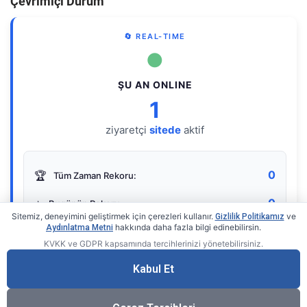
Çevrimiçi Durum
🔄 REAL-TIME
●
ŞU AN ONLINE
1
ziyaretçi
sitede
aktif
0
🏆
Tüm Zaman Rekoru:
0
⭐
Bugünün Rekoru:
Sitemiz, deneyimini geliştirmek için çerezleri kullanır.
ve
Gizlilik Politikamız
hakkında daha fazla bilgi edinebilirsin.
Aydınlatma Metni
KVKK ve GDPR kapsamında tercihlerinizi yönetebilirsiniz.
Live Online Counter
• by KerimUsta
Gerçek zamanlı sayaç
Kabul Et