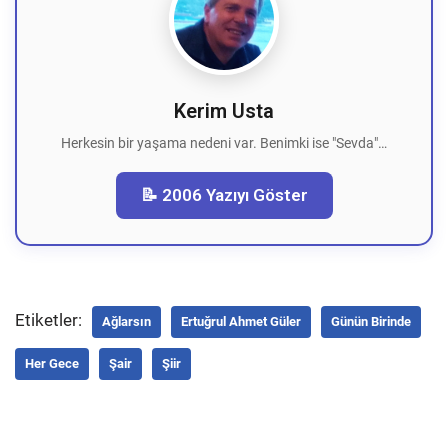
Kerim Usta
Herkesin bir yaşama nedeni var. Benimki ise "Sevda"…
📝 2006 Yazıyı Göster
Etiketler:
Ağlarsın
Ertuğrul Ahmet Güler
Günün Birinde
Her Gece
Şair
Şiir