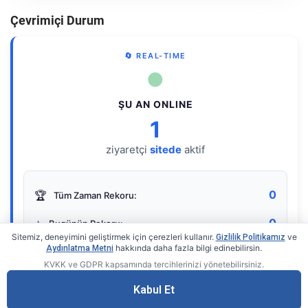
Çevrimiçi Durum
🔄 REAL-TIME
●
ŞU AN ONLINE
1
ziyaretçi
sitede
aktif
0
🏆
Tüm Zaman Rekoru:
0
⭐
Bugünün Rekoru:
Sitemiz, deneyimini geliştirmek için çerezleri kullanır.
ve
Gizlilik Politikamız
hakkında daha fazla bilgi edinebilirsin.
Aydınlatma Metni
KVKK ve GDPR kapsamında tercihlerinizi yönetebilirsiniz.
Live Online Counter
• by KerimUsta
Gerçek zamanlı sayaç
Kabul Et