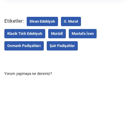
Etiketler:
Divan Edebiyatı
II. Murat
Klasik Türk Edebiyatı
Murâdî
Mustafa İsen
Osmanlı Padişahları
Şair Padişahlar
Yorum yapmaya ne dersiniz?