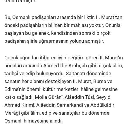
tercih etmiştir.
Bu, Osmanlı padişahları arasında bir ilktir. II. Murat’tan
önceki padişahların bilinen bir mahlası yoktur. Onunla
başlayan bu gelenek, kendisinden sonraki birçok
padişahın şiirle uğraşmasının yolunu açmıştır.
Çocukluğundan itibaren iyi bir eğitim gören II. Murat’ın
hocaları arasında Ahmed İbn Arabşâh gibi birçok âlim,
tarihçi ve edip bulunuyordu. Saltanatı döneminde
sanatın her alanını destekleyen II. Murat, Bursa ve
Edirne’nin önemli kültür merkezleri hâline gelmesine
katkı sağladı. Molla Gürânî, Alâeddin Tûsî, Seyyid
Ahmed Kırımî, Alâeddin Semerkandî ve Abdülkâdir
Merâgî gibi âlim, edip ve sanatçılar bu dönemde
Osmanlı himayesine alındı.