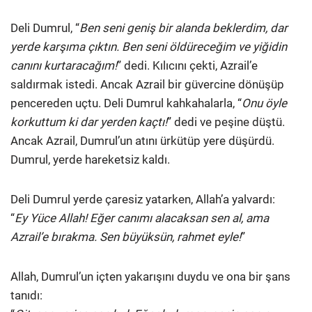
Deli Dumrul, “
Ben seni geniş bir alanda beklerdim, dar
yerde karşıma çıktın. Ben seni öldüreceğim ve yiğidin
canını kurtaracağım!
” dedi. Kılıcını çekti, Azrail’e
saldırmak istedi. Ancak Azrail bir güvercine dönüşüp
pencereden uçtu. Deli Dumrul kahkahalarla, “
Onu öyle
korkuttum ki dar yerden kaçtı!
” dedi ve peşine düştü.
Ancak Azrail, Dumrul’un atını ürkütüp yere düşürdü.
Dumrul, yerde hareketsiz kaldı.
Deli Dumrul yerde çaresiz yatarken, Allah’a yalvardı:
“
Ey Yüce Allah! Eğer canımı alacaksan sen al, ama
Azrail’e bırakma. Sen büyüksün, rahmet eyle!
”
Allah, Dumrul’un içten yakarışını duydu ve ona bir şans
tanıdı: