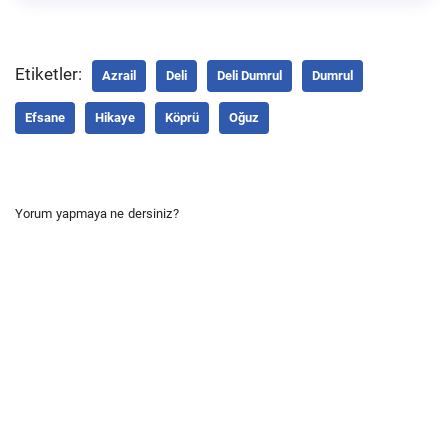
Etiketler:
Azrail
Deli
Deli Dumrul
Dumrul
Efsane
Hikaye
Köprü
Oğuz
Yorum yapmaya ne dersiniz?