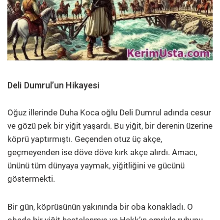
Deli Dumrul’un Hikayesi
Oğuz illerinde Duha Koca oğlu Deli Dumrul adında cesur
ve gözü pek bir yiğit yaşardı. Bu yiğit, bir derenin üzerine
köprü yaptırmıştı. Geçenden otuz üç akçe,
geçmeyenden ise döve döve kırk akçe alırdı. Amacı,
ününü tüm dünyaya yaymak, yiğitliğini ve gücünü
göstermekti.
Bir gün, köprüsünün yakınında bir oba konakladı. O
obada bir yiğit hastalanmış ve Hakk’ın emriyle ruhunu