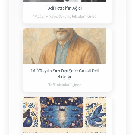
Deli Fettah’ın Ağıdı
"Masal, Hikaye, Öykü ve Fıkralar" içinde
16. Yüzyılın Sıra Dışı Şairi: Gazali Deli
Birader
"İz Bırakanlar" içinde