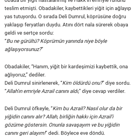
teslim etmişti. Obadakiler, kaybettikleri yiğit için ağlayıp
yas tutuyordu. O sırada Deli Dumrul, köprüsüne doğru
yaklaşıp feryatları duydu. Atını dört nala sürerek obaya
geldi ve sertçe sordu:
“
Bu ne gürültü? Köprümün yanında niye böyle
ağlaşıyorsunuz?
”
Obadakiler, “Hanım, yiğit bir kardeşimizi kaybettik, ona
ağlıyoruz,” dediler.
Deli Dumrul sinirlenerek, “
Kim öldürdü onu?
” diye sordu.
“
Allah’ın emriyle Azrail canını aldı,
” diye cevap verdiler.
Deli Dumrul öfkeyle, “
Kim bu Azrail? Nasıl olur da bir
yiğidin canını alır? Allah, birliğin hakkı için Azrail’i
gözüme göstersin. Onunla savaşayım ve bu yiğidin
canını geri alayım!
” dedi. Böylece eve döndü.