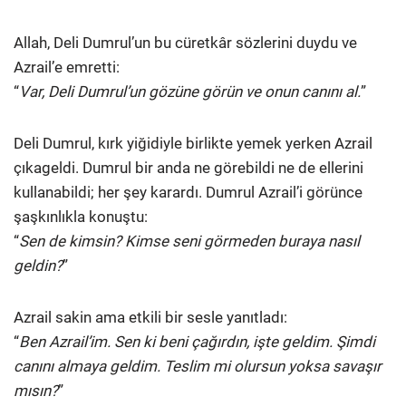
Allah, Deli Dumrul’un bu cüretkâr sözlerini duydu ve
Azrail’e emretti:
“
Var, Deli Dumrul’un gözüne görün ve onun canını al.
”
Deli Dumrul, kırk yiğidiyle birlikte yemek yerken Azrail
çıkageldi. Dumrul bir anda ne görebildi ne de ellerini
kullanabildi; her şey karardı. Dumrul Azrail’i görünce
şaşkınlıkla konuştu:
“
Sen de kimsin? Kimse seni görmeden buraya nasıl
geldin?
”
Azrail sakin ama etkili bir sesle yanıtladı:
“
Ben Azrail’im. Sen ki beni çağırdın, işte geldim. Şimdi
canını almaya geldim. Teslim mi olursun yoksa savaşır
mısın?
”