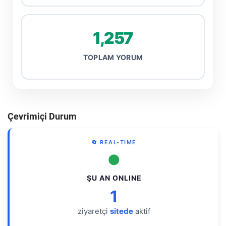
1,257
TOPLAM YORUM
Çevrimiçi Durum
🔄 REAL-TIME
●
ŞU AN ONLINE
1
ziyaretçi
sitede
aktif