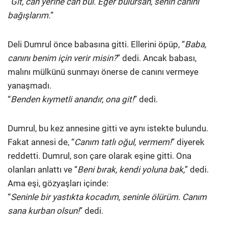
“
Git, can yerine can bul. Eğer bulursan, senin canını
bağışlarım.
”
Deli Dumrul önce babasına gitti. Ellerini öpüp, “
Baba,
canını benim için verir misin?
” dedi. Ancak babası,
malını mülkünü sunmayı önerse de canını vermeye
yanaşmadı.
“
Benden kıymetli anandır, ona git!
” dedi.
Dumrul, bu kez annesine gitti ve aynı istekte bulundu.
Fakat annesi de, “
Canım tatlı oğul, vermem!
” diyerek
reddetti. Dumrul, son çare olarak eşine gitti. Ona
olanları anlattı ve “
Beni bırak, kendi yoluna bak,
” dedi.
Ama eşi, gözyaşları içinde:
“
Seninle bir yastıkta kocadım, seninle ölürüm. Canım
sana kurban olsun!
” dedi.