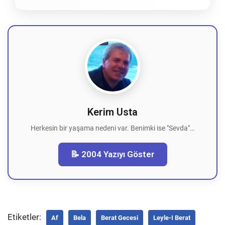
Kerim Usta
Herkesin bir yaşama nedeni var. Benimki ise "Sevda"…
📝 2004 Yazıyı Göster
Etiketler:
Af
Bela
Berat Gecesi
Leyle-I Berat