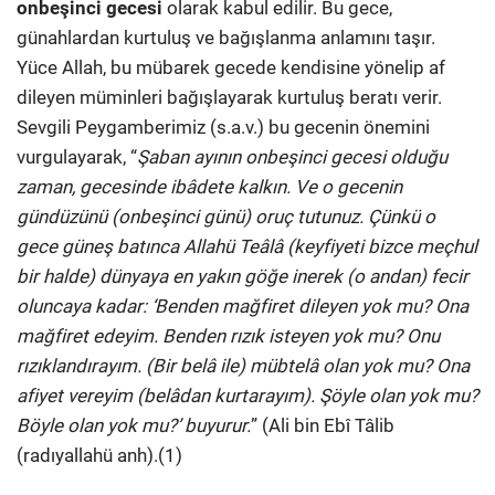
onbeşinci gecesi
olarak kabul edilir. Bu gece,
günahlardan kurtuluş ve bağışlanma anlamını taşır.
Yüce Allah, bu mübarek gecede kendisine yönelip af
dileyen müminleri bağışlayarak kurtuluş beratı verir.
Sevgili Peygamberimiz (s.a.v.) bu gecenin önemini
vurgulayarak, “
Şaban ayının onbeşinci gecesi olduğu
zaman,
gecesinde ibâdete kalkın. Ve o gecenin
gündüzünü (onbeşinci günü) oruç tutunuz. Çünkü o
gece güneş batınca Allahü Teâlâ (keyfiyeti bizce meçhul
bir halde) dünyaya en yakın göğe inerek (o andan) fecir
oluncaya kadar: ‘Benden mağfiret dileyen yok mu? Ona
mağfiret edeyim. Benden rızık isteyen yok mu? Onu
rızıklandırayım. (Bir belâ ile) mübtelâ olan yok mu? Ona
afiyet vereyim (belâdan kurtarayım). Şöyle olan yok mu?
Böyle olan yok mu?’ buyurur.
” (Ali bin Ebî Tâlib
(radıyallahü anh).(1)