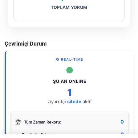
TOPLAM YORUM
Çevrimiçi Durum
🔄 REAL-TIME
●
ŞU AN ONLINE
1
ziyaretçi
sitede
aktif
0
🏆
Tüm Zaman Rekoru:
0
⭐
Bugünün Rekoru: