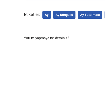
Etiketler:
Ay
Ay Döngüsü
Ay Tutulması
Yorum yapmaya ne dersiniz?