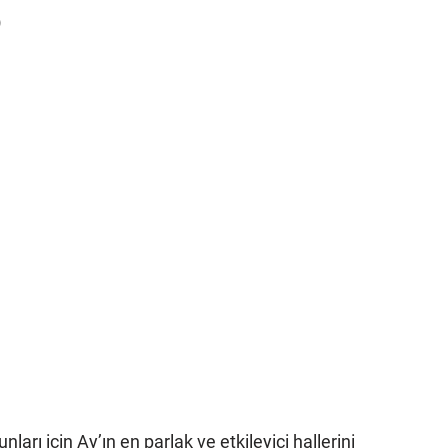
)
ları için Ay’ın en parlak ve etkileyici hallerini