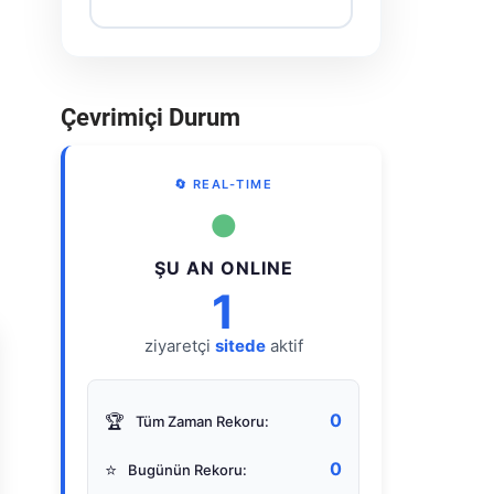
Çevrimiçi Durum
🔄 REAL-TIME
●
ŞU AN ONLINE
1
ziyaretçi
sitede
aktif
0
🏆
Tüm Zaman Rekoru:
0
⭐
Bugünün Rekoru: