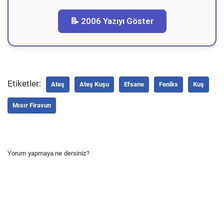
📝 2006 Yazıyı Göster
Etiketler:
Ateş
Ateş Kuşu
Efsane
Feniks
Kuş
Mısır Firavun
Yorum yapmaya ne dersiniz?