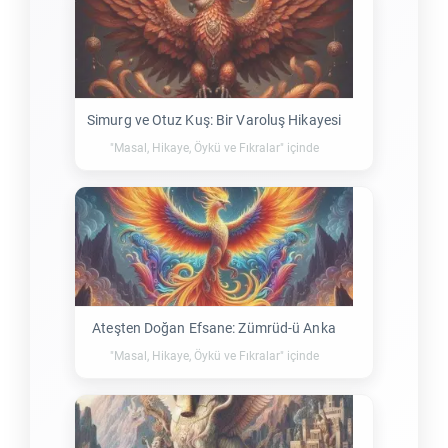
Simurg ve Otuz Kuş: Bir Varoluş Hikayesi
"Masal, Hikaye, Öykü ve Fıkralar" içinde
Ateşten Doğan Efsane: Zümrüd-ü Anka
"Masal, Hikaye, Öykü ve Fıkralar" içinde