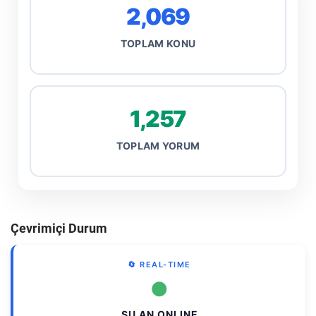
2,069
TOPLAM KONU
1,257
TOPLAM YORUM
Çevrimiçi Durum
🔄 REAL-TIME
●
ŞU AN ONLINE