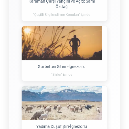
Karaman Çarşı Yangını ve Ağıtı: Sami
Özdağ
"Çeşitli Bilgilendirme Konuları" içinde
Gurbetten Sitem-İğnezorlu
"Şiirler" içinde
Yadıma Düşüf Şiiri-İğnezorlu