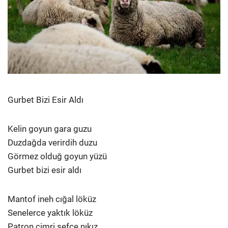
Gurbet Bizi Esir Aldı
Kelin goyun gara guzu
Duzdağda verirdih duzu
Görmez olduğ goyun yüzü
Gurbet bizi esir aldı
Mantof ineh cığal löküz
Senelerce yaktık löküz
Patron cimri şefçe nıkız