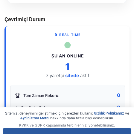
Çevrimiçi Durum
🔄 REAL-TIME
●
ŞU AN ONLINE
1
ziyaretçi
sitede
aktif
0
🏆
Tüm Zaman Rekoru:
0
⭐
Bugünün Rekoru:
Sitemiz, deneyimini geliştirmek için çerezleri kullanır.
ve
Gizlilik Politikamız
hakkında daha fazla bilgi edinebilirsin.
Aydınlatma Metni
KVKK ve GDPR kapsamında tercihlerinizi yönetebilirsiniz.
Live Online Counter
• by KerimUsta