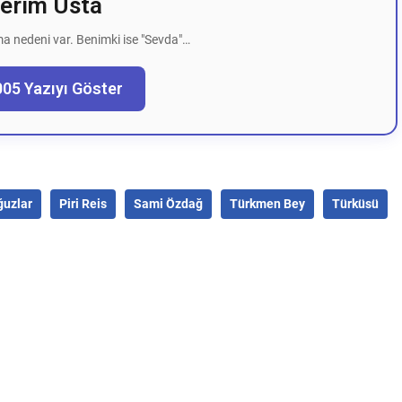
erim Usta
a nedeni var. Benimki ise "Sevda"…
005 Yazıyı Göster
ğuzlar
Piri Reis
Sami Özdağ
Türkmen Bey
Türküsü