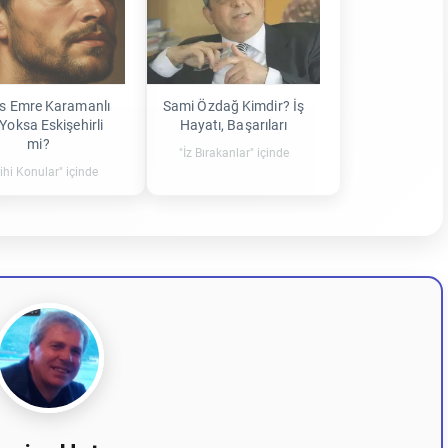
s Emre Karamanlı
Sami Özdağ Kimdir? İş
Yoksa Eskişehirli
Hayatı, Başarıları
mi?
"İz Bırakanlar" içinde
ihi Konular" içinde