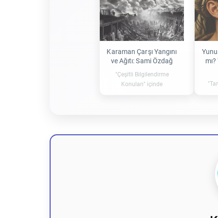
Karaman Çarşı Yangını
Yunu
ve Ağıtı: Sami Özdağ
mı? 
"Çeşitli Bilgilendirme
"Tar
Konuları" içinde