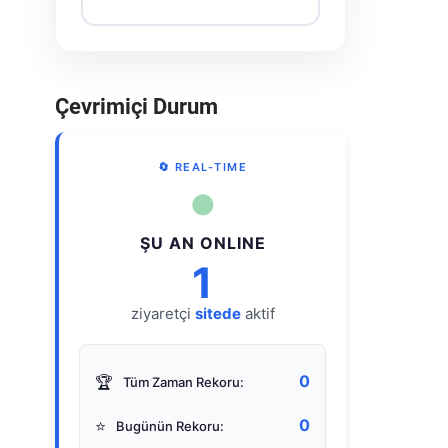
Çevrimiçi Durum
🔄 REAL-TIME
●
ŞU AN ONLINE
1
ziyaretçi
sitede
aktif
0
🏆
Tüm Zaman Rekoru:
0
⭐
Bugünün Rekoru: