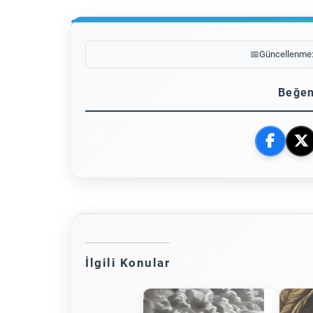
📅
Güncellenme
Beğen
İlgili Konular