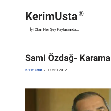
KerimUsta
İçeriğe
geç
İyi Olan Her Şey Paylaşımda...
Sami Özdağ- Karama
Kerim Usta
1 Ocak 2012