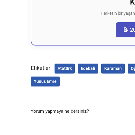
K
Herkesin bir yaşam
📝 2
Etiketler:
Atatürk
Edebali
Karaman
O
Yunus Emre
Yorum yapmaya ne dersiniz?