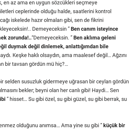
, en az ama en uygun sözcükleri seçmeye
letleri ceplerinde olduğu halde, saatlerini kontrol
ğı iskelede hazır olmaları gibi, sen de fikrini
ekleyeceksin!.. Demeyeceksin ”
Ben canım isteyince
mek zorunda!..
“Demeyeceksin. ”
Ben aklıma geleni
eğil duymak değil dinlemek, anlattığımdan bile
saydı. Keşke haklı olsaydın, ama maalesef değil… Ağzını
an bir tavsan gördün mü hiç?…
bir selden susuzluk gidermeye uğrasan bir ceylan gördün
lmasını bekler; beyni olan her canlı gibi! Haydi… Sen
ibi
” hisset… Su gibi özel, su gibi güzel, su gibi berrak, su
ükenmez olduğunu anımsa… Ama yine su gibi ”
küçük bir