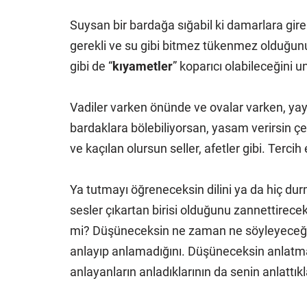
Suysan bir bardağa sığabil ki damarlara girebil
gerekli ve su gibi bitmez tükenmez olduğunu 
gibi de “
kıyametler
” koparıcı olabileceğini
Vadiler varken önünde ve ovalar varken, yayı
bardaklara bölebiliyorsan, yasam verirsin 
ve kaçılan olursun seller, afetler gibi. Tercih
Ya tutmayı öğreneceksin dilini ya da hiç d
sesler çıkartan birisi olduğunu zannettire
mi? Düşüneceksin ne zaman ne söyleyeceğin
anlayıp anlamadığını. Düşüneceksin anlatmak
anlayanların anladıklarının da senin anlatt