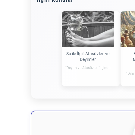
İlgili Konular
Su ile İlgili Atasözleri ve
Deyimler
"Deyim ve Atasözleri" içinde
"Dini