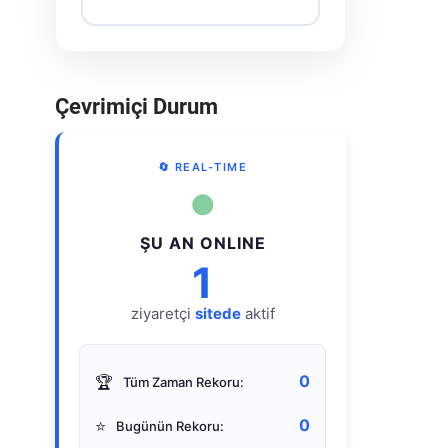
Çevrimiçi Durum
🔄 REAL-TIME
●
ŞU AN ONLINE
1
ziyaretçi
sitede
aktif
0
🏆
Tüm Zaman Rekoru:
0
⭐
Bugünün Rekoru: