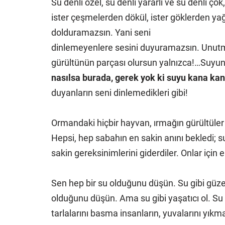
Su denli özel, su denli yararlı ve su denli 
ister çeşmelerden dökül, ister göklerden yağ,
dolduramazsın. Yani seni
dinlemeyenlere sesini duyuramazsın. Unutm
gürültünün parçası olursun yalnızca!…
Suyun 
nasılsa burada, gerek yok ki suyu kana ka
duyanların seni dinlemedikleri gibi!
Ormandaki hiçbir hayvan, ırmağın gürültüle
Hepsi, hep sabahın en sakin anını bekledi; su
sakin gereksinimlerini giderdiler. Onlar için
Sen hep bir su olduğunu düşün. Su gibi güz
olduğunu düşün. Ama su gibi yaşatıcı ol. Su g
tarlalarını basma insanların, yuvalarını yıkm