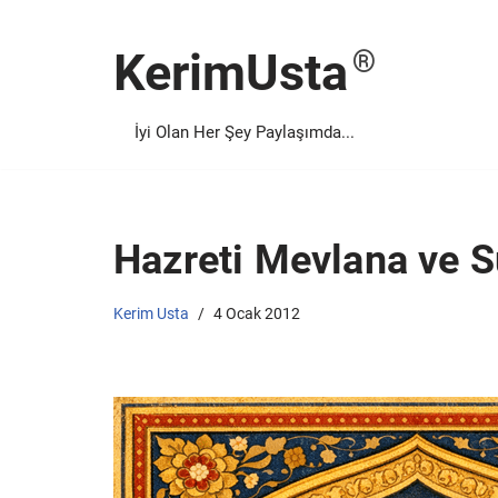
KerimUsta
İçeriğe
geç
İyi Olan Her Şey Paylaşımda...
Hazreti Mevlana ve S
Kerim Usta
4 Ocak 2012