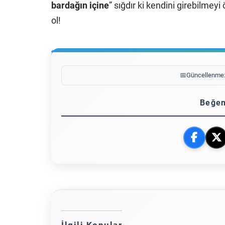
bardağın içine
” sığdır ki kendini girebilme
ol!
📅
Güncellenme
Beğen