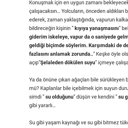
Konuşmak için en uygun zamanı bekleyecek
çalışacaksın… Yolcuların, önceden aldıkları bi
ederek, zaman yaklaştığında, vapurun kalkaca
bildireceğin kişinin ”
kıyıya yanaşmasını
” b
giderim iskeleye, vapur da o saniyede gel
geldiği biçimde söylerim. Karşımdaki de d
fazlasını anlamak zorunda..
” Keşke öyle ol
açıp”
Şelaleden dökülen suyu
” içmeye çalış
Ya da önüne çıkan ağaçları bile sürükleyen 
mü? Kaplanlar bile içebilmek için suyun duru
simdi ”
su olduğunu
” düşün ve kendini ”
su g
gibi yararlı…
Su gibi yaşam kaynağı ve su gibi bitmez t