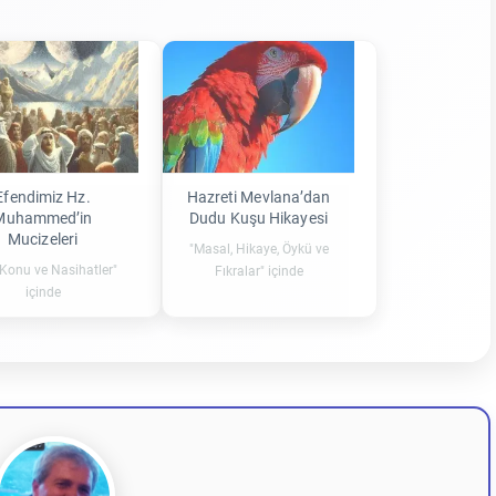
Efendimiz Hz.
Hazreti Mevlana’dan
Muhammed’in
Dudu Kuşu Hikayesi
Mucizeleri
"Masal, Hikaye, Öykü ve
 Konu ve Nasihatler"
Fıkralar" içinde
içinde