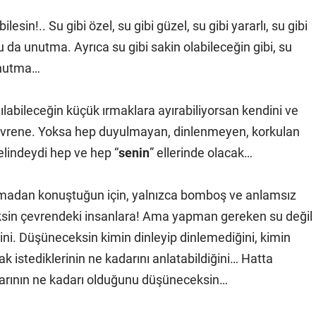
esin!.. Su gibi özel, su gibi güzel, su gibi yararlı, su gibi
da unutma. Ayrıca su gibi sakin olabileceğin gibi, su
 unutma…
labileceğin küçük ırmaklara ayırabiliyorsan kendini ve
çevrene. Yoksa hep duyulmayan, dinlenmeyen, korkulan
 elindeydi hep ve hep “
senin
” ellerinde olacak…
urmadan konuştuğun için, yalnızca bomboş ve anlamsız
ceksin çevrendeki insanlara! Ama yapman gereken su değil
i. Düşüneceksin kimin dinleyip dinlemediğini, kimin
 istediklerinin ne kadarını anlatabildiğini… Hatta
ıklarının ne kadarı olduğunu düşüneceksin…