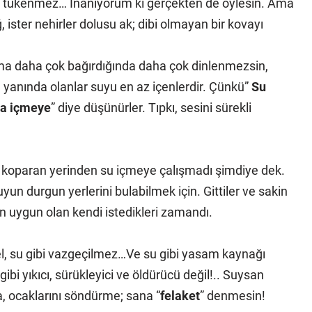
çok, tükenmez… İnanıyorum ki gerçekten de öylesin. Ama
 ister nehirler dolusu ak; dibi olmayan bir kovayı
a daha çok bağırdığında daha çok dinlenmezsin,
yanında olanlar suyu en az içenlerdir. Çünkü”
Su
na içmeye
” diye düşünürler. Tıpkı, sesini sürekli
r koparan yerinden su içmeye çalışmadı şimdiye dek.
yun durgun yerlerini bulabilmek için. Gittiler ve sakin
 en uygun olan kendi istedikleri zamandı.
el, su gibi vazgeçilmez…Ve su gibi yasam kaynağı
ibi yıkıcı, sürükleyici ve öldürücü değil!.. Suysan
a, ocaklarını söndürme; sana “
felaket
” denmesin!