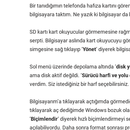
Bir tanıdığımın telefonda hafıza kartını gö
bilgisayara taktım. Ne yazık ki bilgisayar d
SD kartı kart okuyucular görmemesine rağm
serpti. Bilgisayar aslında kart okuyucuyu g
simgesine sağ tıklayıp ‘
Yönet
‘ diyerek bilgi
Sol menü üzerinde depolama altında ‘
disk 
ama disk aktif değildi. ‘
Sürücü harfi ve yolu 
verdim. Siz istediğiniz bir harf seçebilirsiniz. 
Bilgisayarım’a tıklayarak açtığımda görmediğ
tıklayarak aç dediğimde Windows bozuk olan
‘
Biçimlendir
‘ diyerek hızlı biçimlendirmeyi
açılabiliyordu. Daha sonra format sonrası pr