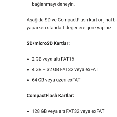
bağlanmayı deneyin.
Aşağıda SD ve CompactFlash kart orijinal b
yaparken standart değerlere göre yapınız:
SD/microSD Kartlar:
2 GB veya altı FAT16
4 GB – 32 GB FAT32 veya exFAT
64 GB veya üzeri exFAT
CompactFlash Kartlar:
128 GB veya altı FAT32 veya exFAT