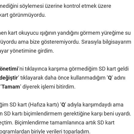
remediğini söylemesi üzerine kontrol etmek üzere
a kart görünmüyordu.
en kart okuyucu ışığının yandığını görmem yüreğime su
örüyordu ama bize gösteremiyordu. Sırasıyla bilgisayarım
sayar yönetimine girdim.
yönetimi
‘ni tıklayınca karşıma görmediğim SD kart geldi
değiştir
‘ tıklayarak daha önce kullanmadığım ‘
Q
‘ adını
‘
Tamam
‘ diyerek işlemi bitirdim.
im SD kart (Hafıza kartı) ‘
Q
‘ adıyla karşımdaydı ama
 SD kartı biçimlendirmem gerektiğine karşı beni uyardı.
 seçtim. Biçimlendirme tamamlanınca artık SD kart
ogramlardan biriyle verileri toparladım.