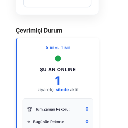
Çevrimiçi Durum
🔄 REAL-TIME
●
ŞU AN ONLINE
1
ziyaretçi
sitede
aktif
0
🏆
Tüm Zaman Rekoru:
0
⭐
Bugünün Rekoru: