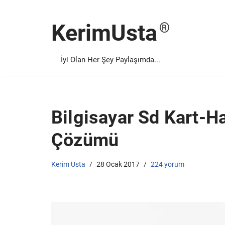
KerimUsta
İçeriğe
geç
İyi Olan Her Şey Paylaşımda...
Bilgisayar Sd Kart-H
Çözümü
Kerim Usta
28 Ocak 2017
224 yorum