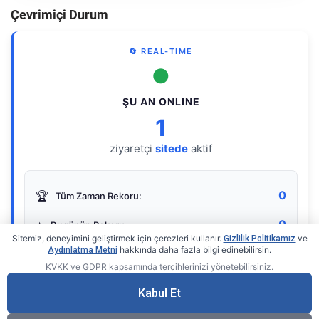
Çevrimiçi Durum
🔄 REAL-TIME
●
ŞU AN ONLINE
1
ziyaretçi
sitede
aktif
0
🏆
Tüm Zaman Rekoru:
0
⭐
Bugünün Rekoru:
Sitemiz, deneyimini geliştirmek için çerezleri kullanır.
ve
Gizlilik Politikamız
hakkında daha fazla bilgi edinebilirsin.
Aydınlatma Metni
KVKK ve GDPR kapsamında tercihlerinizi yönetebilirsiniz.
Live Online Counter
• by KerimUsta
Gerçek zamanlı sayaç
Kabul Et