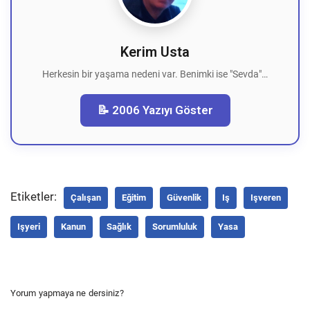
Kerim Usta
Herkesin bir yaşama nedeni var. Benimki ise "Sevda"…
📝 2006 Yazıyı Göster
Etiketler:
Çalışan
Eğitim
Güvenlik
Iş
Işveren
Işyeri
Kanun
Sağlık
Sorumluluk
Yasa
Yorum yapmaya ne dersiniz?