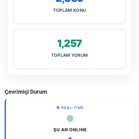
TOPLAM KONU
1,257
TOPLAM YORUM
Çevrimiçi Durum
🔄 REAL-TIME
●
ŞU AN ONLINE