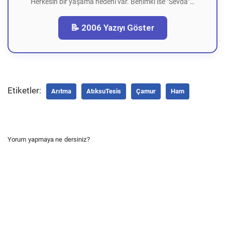
Herkesin bir yaşama nedeni var. Benimki ise "Sevda"…
📝 2006 Yazıyı Göster
Etiketler:
Arıtma
AtıksuTesis
Çamur
Ham
Yorum yapmaya ne dersiniz?