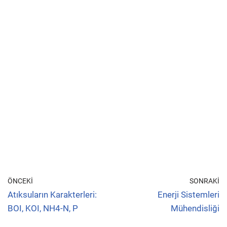
ÖNCEKI
SONRAKI
Atıksuların Karakterleri:
Enerji Sistemleri
BOI, KOI, NH4-N, P
Mühendisliği