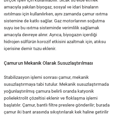
birçok işlev için kullanılabilir. Sıcak su elde etmek
amacıyla yakılan biyogaz, sosyal ve idari binaların
ısıtılması için kullanılırken, aynı zamanda çamur ısıtma
sistemine de katkı sağlar. Gaz motorlarının soğutma
suyu ise bu ısıtma sisteminde verimlilik sağlamak
amacıyla devreye alınır. Ayrıca, biyogazın içerdiği
hidrojen sülfürün korozif etkisini azaltmak için, atıksu
içerisine demir tuzu eklenir.
Çamurun Mekanik Olarak Susuzlaştırılması
Stabilizasyon işlemi sonrası çamur, mekanik
susuzlaştırmaya tabi tutulur. Mekanik susuzlaştırmada
yoğunlaştırılmış çamura belirli oranda katyonik
polielektrolit çözeltisi eklenir ve floklaşma işlemi
başlatılır. Çamur, bantlı filtre preslere gönderilir; burada
çamur iki bant arasında sıkıştırılarak kek haline getirilir