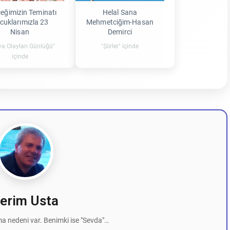
eğimizin Teminatı
Helal Sana
cuklarımızla 23
Mehmetciğim-Hasan
Nisan
Demirci
a Olayları Günlüğü"
"Şiirler" içinde
içinde
erim Usta
a nedeni var. Benimki ise "Sevda"…