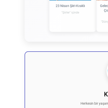
23 Nisan Şiiri-Kısıklı
Gelec
Ço
"Şiirler" içinde
"Düny
K
Herkesin bir yaşam