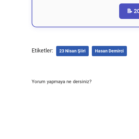
📝 2
Etiketler:
23 Nisan Şiiri
Hasan Demirci
Yorum yapmaya ne dersiniz?