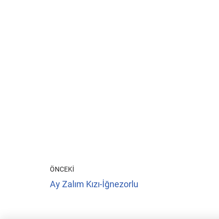
ÖNCEKI
Ay Zalım Kızı-İğnezorlu