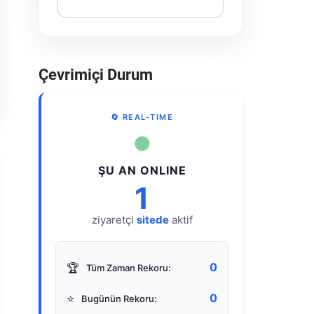
Çevrimiçi Durum
🔄 REAL-TIME
●
ŞU AN ONLINE
1
ziyaretçi
sitede
aktif
0
🏆
Tüm Zaman Rekoru:
0
⭐
Bugünün Rekoru: