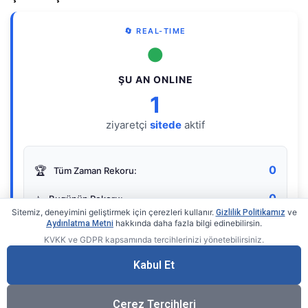
🔄 REAL-TIME
●
ŞU AN ONLINE
1
ziyaretçi
sitede
aktif
0
🏆
Tüm Zaman Rekoru:
0
⭐
Bugünün Rekoru:
Sitemiz, deneyimini geliştirmek için çerezleri kullanır.
ve
Gizlilik Politikamız
hakkında daha fazla bilgi edinebilirsin.
Aydınlatma Metni
KVKK ve GDPR kapsamında tercihlerinizi yönetebilirsiniz.
Live Online Counter
• by KerimUsta
Gerçek zamanlı sayaç
Kabul Et
Çerez Tercihleri