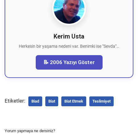
Kerim Usta
Herkesin bir yaşama nedeni var. Benimki ise "Sevda"…
📝 2006 Yazıyı Göster
Etiketler:
Biad
Biat
Biat Etmek
Teslimiyet
Yorum yapmaya ne dersiniz?