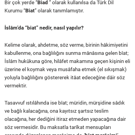
Bir çok yerde “
Biad
” olarak kullanılsa da Türk Dil
Kurumu “
Biat
” olarak tanımlamıştır.
İslâm’da “biat” nedir, nasıl yapılır?
Kelime olarak, ahdetme, söz verme, birinin hâkimiyetini
kabullenme, ona bağlılığını sunma mânâsına gelen bîat;
İslâm hukûkuna göre, hilâfet makamına geçen kişinin eli
üzerine el koymak veya musâfaha etmek (el sıkışmak)
yoluyla bağlılığını göstererek itâat edeceğine dâir söz
vermektir.
Tasavvuf ıstılâhında ise bîat; müridin, mürşidine sâdık
ve bağlı kalacağına, ona kayıtsız şartsız teslim
olacağına, her dediğini itiraz etmeden yapacağına dair
söz vermesidir. Bu maksatla tarîkat mensupları