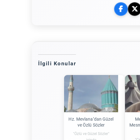
İlgili Konular
Hz. Mevlana’dan Güzel
Me
ve Özlü Sözler
Mesne
"Özlü ve Güzel Sözler"
"Çe