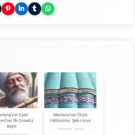
vlana’nın Eseri
Mevlana’nın Ölüm
vi’nin İlk Onsekiz
Yıldönümü: Şeb-i Arus
Beyti
"Haberler" içinde
şitli Bilgilendirme