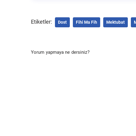
Etiketler:
Dost
Fihi Ma Fih
Mektubat
Yorum yapmaya ne dersiniz?