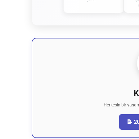
içinde
K
Herkesin bir yaşam
📝 2