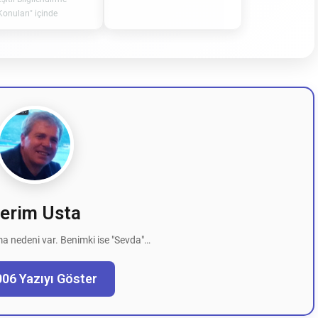
Konuları" içinde
erim Usta
a nedeni var. Benimki ise "Sevda"…
006 Yazıyı Göster