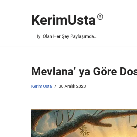
KerimUsta
İçeriğe
geç
İyi Olan Her Şey Paylaşımda...
Mevlana’ ya Göre Do
Kerim Usta
30 Aralık 2023