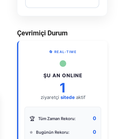
Çevrimiçi Durum
🔄 REAL-TIME
●
ŞU AN ONLINE
1
ziyaretçi
sitede
aktif
0
🏆
Tüm Zaman Rekoru:
0
⭐
Bugünün Rekoru: