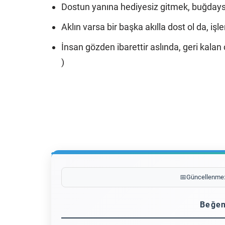
Dostun yanına hediyesiz gitmek, buğdaysı
Aklın varsa bir başka akılla dost ol da, iş
İnsan gözden ibarettir aslında, geri kalan
)
📅
Güncellenme
Beğen