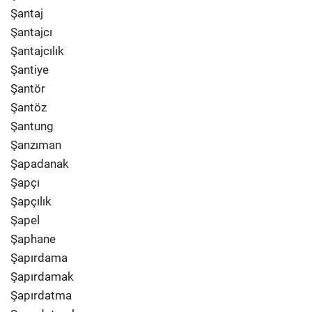
Şantaj
Şantajcı
Şantajcılık
Şantiye
Şantör
Şantöz
Şantung
Şanzıman
Şapadanak
Şapçı
Şapçılık
Şapel
Şaphane
Şapırdama
Şapırdamak
Şapırdatma