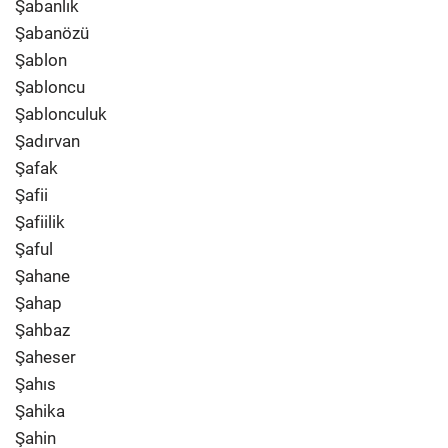
Şabanlık
Şabanözü
Şablon
Şabloncu
Şablonculuk
Şadırvan
Şafak
Şafii
Şafiilik
Şaful
Şahane
Şahap
Şahbaz
Şaheser
Şahıs
Şahika
Şahin