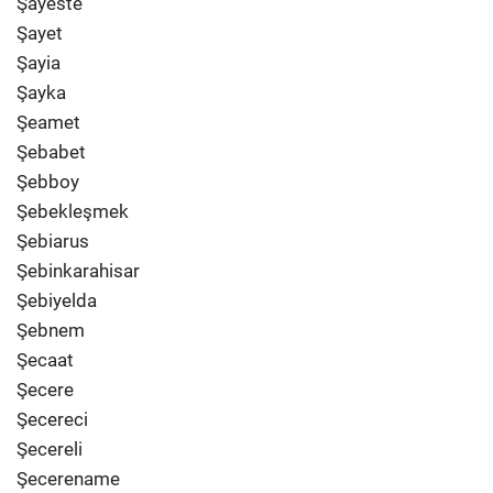
Şayeste
Şayet
Şayia
Şayka
Şeamet
Şebabet
Şebboy
Şebekleşmek
Şebiarus
Şebinkarahisar
Şebiyelda
Şebnem
Şecaat
Şecere
Şecereci
Şecereli
Şecerename