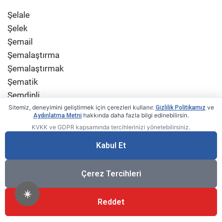
Şelale
Şelek
Şemail
Şemalaştırma
Şemalaştırmak
Şematik
Şemdinli
Şempanze
Sitemiz, deneyimini geliştirmek için çerezleri kullanır.
ve
Gizlilik Politikamız
hakkında daha fazla bilgi edinebilirsin.
Aydınlatma Metni
Şemse
KVKK ve GDPR kapsamında tercihlerinizi yönetebilirsiniz.
Şemsî
Kabul Et
Şemsiye
Şemsiyeci
Çerez Tercihleri
Şemsiyecilik
Şemsiyelik
☀️
Şenaat
Reddet
Şendere