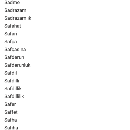
Sadme
Sadrazam
Sadrazamlık
Safahat
Safari
Safça
Safçasına
Safderun
Safderunluk
Safdil
Safdilli
Safdillik
Safdillilik
Safer
Saffet
Safha
Safiha