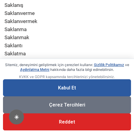
Saklanış
Saklanıverme
Saklanıvermek
Saklanma
Saklanmak
Saklantı
Saklatma
Saklatmak
Sitemiz, deneyimini geliştirmek için çerezleri kullanır.
ve
Gizlilik Politikamız
Saklayabilme
hakkında daha fazla bilgi edinebilirsin.
Aydınlatma Metni
KVKK ve GDPR kapsamında tercihlerinizi yönetebilirsiniz.
Saklayabilmek
Saklayış
Kabul Et
Saklı
Saklık
Çerez Tercihleri
Saksafon
☀️
Saksafoncu
Reddet
Saksafonculuk