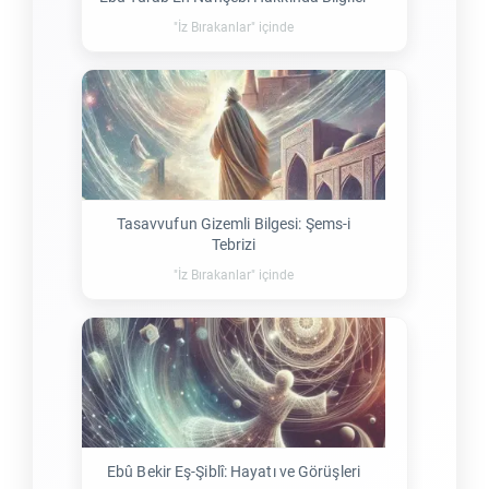
"İz Bırakanlar" içinde
Tasavvufun Gizemli Bilgesi: Şems-i
Tebrizi
"İz Bırakanlar" içinde
Ebû Bekir Eş-Şiblî: Hayatı ve Görüşleri