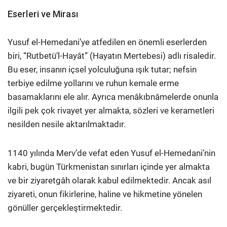
Eserleri ve Mirası
Yusuf el-Hemedani’ye atfedilen en önemli eserlerden
biri, “Rutbetü’l-Hayât” (Hayatın Mertebesi) adlı risaledir.
Bu eser, insanın içsel yolculuğuna ışık tutar; nefsin
terbiye edilme yollarını ve ruhun kemale erme
basamaklarını ele alır. Ayrıca menâkıbnâmelerde onunla
ilgili pek çok rivayet yer almakta, sözleri ve kerametleri
nesilden nesile aktarılmaktadır.
1140 yılında Merv’de vefat eden Yusuf el-Hemedani’nin
kabri, bugün Türkmenistan sınırları içinde yer almakta
ve bir ziyaretgâh olarak kabul edilmektedir. Ancak asıl
ziyareti, onun fikirlerine, haline ve hikmetine yönelen
gönüller gerçekleştirmektedir.